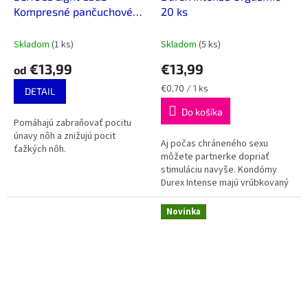
Kompresné pančuchové
20 ks
nohavice 60 DEN
Skladom
(1 ks)
Skladom
(5 ks)
€13,99
€13,99
od
Jednotková
€0,70 / 1 ks
DETAIL
cena:
Do košíka
Pomáhajú zabraňovať pocitu
únavy nôh a znižujú pocit
Aj počas chráneného sexu
ťažkých nôh.
môžete partnerke dopriať
stimuláciu navyše. Kondómy
Durex Intense majú vrúbkovaný
povrch so stimulačnými
výstupkami pre extra porciu
Novinka
potešenia. Navyše...