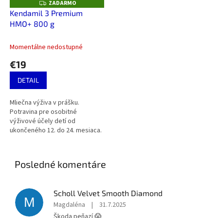
ZADARMO
Z
A
Kendamil 3 Premium
D
HMO+ 800 g
A
R
M
O
Momentálne nedostupné
€19
DETAIL
Mliečna výživa v prášku.
Potravina pre osobitné
výživové účely detí od
ukončeného 12. do 24. mesiaca.
Posledné komentáre
Scholl Velvet Smooth Diamond
M
Magdaléna
|
31.7.2025
Škoda peňazí 😱