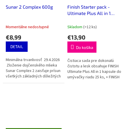
Sunar 2 Complex 600g
Finish Starter pack -
Ultimate Plus All in 1
kapsle do myčky 25 ks
Citron
Momentálne nedostupné
Skladom
(>12 ks)
€8,99
€13,90
DETAIL
Do košíka
Minimálna trvanlivosť 29.4.2026
Čistiaca sada pre dokonalú
Zloženie dojčenského mlieka
čistotu a lesk obsahuje FINISH
Sunar Complex 2 zaisťuje prísun
Ultimate Plus All in 1 kapsule do
všetkých základných dôležitých
umývačky riadu 25 ks, + FINISH
látok a ďalších doplňujúcich
soľ 1,5 kg + FINISH Shine&Dry
látok pre...
Regular leštidlo 400...