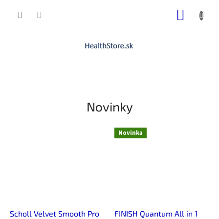
Prejsť
NÁKUP
na
obsah
KOŠÍK
Novinky
Novinka
Scholl Velvet Smooth Pro
FINISH Quantum All in 1