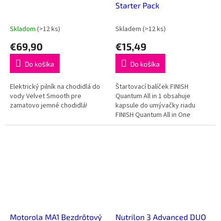
Starter Pack
Skladom
(>12 ks)
Skladem
(>12 ks)
€69,90
€15,49
Do košíka
Do košíka
Elektrický pilník na chodidlá do
Štartovací balíček FINISH
vody Velvet Smooth pre
Quantum All in 1 obsahuje
zamatovo jemné chodidlá!
kapsule do umývačky riadu
FINISH Quantum All in One
Lemon Sparkle, leštidlo FINISH
Shine&Dry Lemon, osviežovač...
Motorola MA1 Bezdrôtový
Nutrilon 3 Advanced DUO