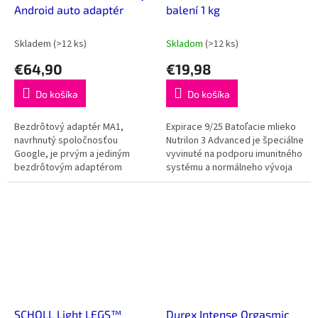
Android auto adaptér
balení 1 kg
Skladem
(>12 ks)
Skladom
(>12 ks)
€64,90
€19,98
Do košíka
Do košíka
Bezdrôtový adaptér MA1,
Expirace 9/25 Batoľacie mlieko
navrhnutý spoločnosťou
Nutrilon 3 Advanced je špeciálne
Google, je prvým a jediným
vyvinuté na podporu imunitného
bezdrôtovým adaptérom
systému a normálneho vývoja
Android Auto na svete. Adaptér
vášho bábätka. Pokračovacie a
využíva technológiu
batoľacie mlieka...
premostenia licencovanou...
SCHOLL Light LEGS™
Durex Intense Orgasmic