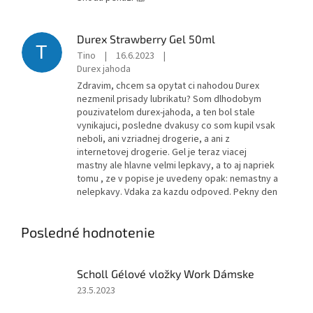
Durex Strawberry Gel 50ml
T
Tino
|
16.6.2023
|
Durex jahoda
Zdravim, chcem sa opytat ci nahodou Durex
nezmenil prisady lubrikatu? Som dlhodobym
pouzivatelom durex-jahoda, a ten bol stale
vynikajuci, posledne dvakusy co som kupil vsak
neboli, ani vzriadnej drogerie, a ani z
internetovej drogerie. Gel je teraz viacej
mastny ale hlavne velmi lepkavy, a to aj napriek
tomu , ze v popise je uvedeny opak: nemastny a
nelepkavy. Vdaka za kazdu odpoved. Pekny den
Posledné hodnotenie
Scholl Gélové vložky Work Dámske
Hodnotenie
23.5.2023
produktu