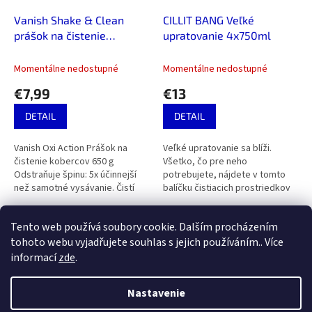
Vanish Shake & Clean
CILLIT BANG Veľké
prášok na čistenie
upratovanie 4x750ml
kobercov 650 g
Momentálne nedostupné
Momentálne nedostupné
€7,99
€13
DETAIL
DETAIL
Vanish Oxi Action Prášok na
Veľké upratovanie sa blíži.
čistenie kobercov 650 g
Všetko, čo pre neho
Odstraňuje špinu: 5x účinnejší
potrebujete, nájdete v tomto
než samotné vysávanie. Čistí
balíčku čistiacich prostriedkov
neporiadky po domácich
od značky Cillit Bang – Cillit Bang
maznáčikoch: funguje hneď na
Žiadny vodný kameň 750 ml,...
6
položiek celkom
O
Tento web používá soubory cookie. Dalším procházením
prvý raz a...
v
tohoto webu vyjadřujete souhlas s jejich používáním.. Více
l
Z
informací
zde
.
á
á
d
Vytvoril Shoptet
p
a
Nastavenie
ä
c