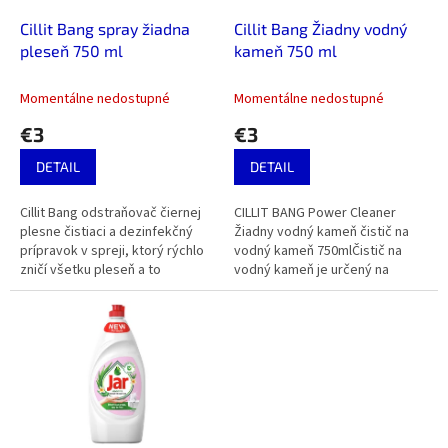
o
o
d
Cillit Bang spray žiadna
Cillit Bang Žiadny vodný
v
u
pleseň 750 ml
kameň 750 ml
k
t
Momentálne nedostupné
Momentálne nedostupné
o
€3
€3
v
DETAIL
DETAIL
Cillit Bang odstraňovač čiernej
CILLIT BANG Power Cleaner
plesne čistiaci a dezinfekčný
Žiadny vodný kameň čistič na
prípravok v spreji, ktorý rýchlo
vodný kameň 750mlČistič na
zničí všetku pleseň a to
vodný kameň je určený na
predovšetkým vďaka svojmu
čistenie kuchyne alebo kúpeľne
účinnému Turbo Power
vo vašej domácnosti.
zloženiu....