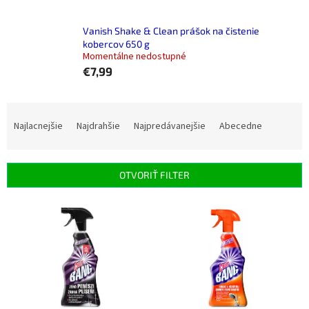
Vanish Shake & Clean prášok na čistenie
kobercov 650 g
Momentálne nedostupné
€7,99
R
a
Najlacnejšie
Najdrahšie
Najpredávanejšie
Abecedne
d
e
n
OTVORIŤ FILTER
i
e
V
p
ý
r
p
o
i
d
s
u
p
k
r
t