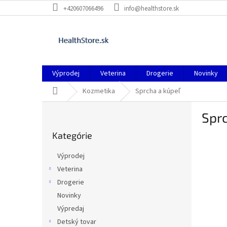
Prejsť
+420607066496
info@healthstore.sk
na
obsah
Výprodej
Veterina
Drogerie
Novinky
Domov
Kozmetika
Sprcha a kúpeľ
B
Sprc
o
Preskočiť
č
Kategórie
kategórie
n
ý
Výprodej
p
Veterina
a
Drogerie
n
e
Novinky
l
Výpredaj
Detský tovar