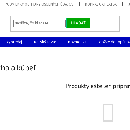
PODMIENKY OCHRANY OSOBNÝCH ÚDAJOV
DOPRAVA A PLATBA
HĽADAŤ
Výpredaj
Detský tovar
Kozmetika
Vložky do topáno
ha a kúpeľ
Produkty ešte len pripr