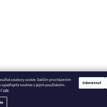
oužívá soubory cookie. Dalším procházením
Odmietnuť
vyjadřujete souhlas s jejich používáním..
cí
zde
.
ie
.
Upraviť nastavenie cookies