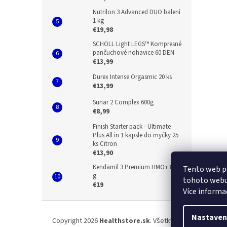
Nutrilon 3 Advanced DUO balení
1 kg
€19,98
SCHOLL Light LEGS™ Kompresné
pančuchové nohavice 60 DEN
€13,99
Durex Intense Orgasmic 20 ks
€13,99
Sunar 2 Complex 600g
€8,99
Finish Starter pack - Ultimate
Plus All in 1 kapsle do myčky 25
ks Citron
€13,90
Kendamil 3 Premium HMO+ 800
Tento web p
g
tohoto webu 
€19
Více informa
Z
á
Nastaven
Copyright 2026
Healthstore.sk
. Všetky práva vyhradené