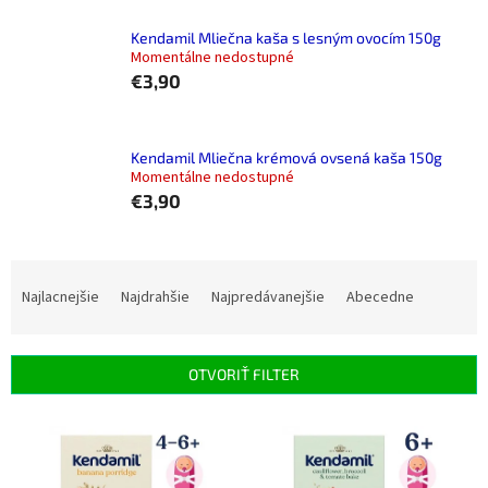
Kendamil Mliečna kaša s lesným ovocím 150g
Momentálne nedostupné
€3,90
Kendamil Mliečna krémová ovsená kaša 150g
Momentálne nedostupné
€3,90
R
a
Najlacnejšie
Najdrahšie
Najpredávanejšie
Abecedne
d
e
n
OTVORIŤ FILTER
i
e
V
p
ý
r
p
o