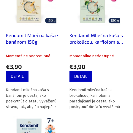
i
d
s
u
p
k
r
t
o
o
d
Kendamil Mliečna kaša s
Kendamil Mliečna kaša s
v
u
banánom 150g
brokolicou, karfiolom a
k
paradajkami 150g
t
Momentálne nedostupné
Momentálne nedostupné
o
€3,90
€3,90
v
DETAIL
DETAIL
Kendamil mliečna kaša s
Kendamil mliečna kaša s
banánom je cesta, ako
brokolicou, karfiolom a
poskytnúť dieťaťu vyváženú
paradajkami je cesta, ako
stravu, tak, aby čo najlepšie
poskytnúť dieťaťu vyváženú
prospievalo. Kaša je vhodná pre
stravu, tak, aby čo najlepšie
deti od ukončeného
prospievalo. Kaša je vhodná pre
4.-6.mesiaca.
deti od...