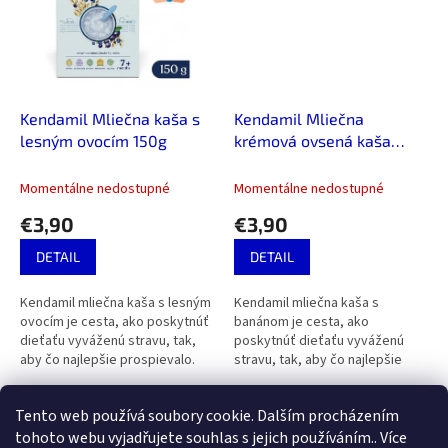
Kendamil Mliečna kaša s
Kendamil Mliečna
lesným ovocím 150g
krémová ovsená kaša
150g
Momentálne nedostupné
Momentálne nedostupné
€3,90
€3,90
DETAIL
DETAIL
Kendamil mliečna kaša s lesným
Kendamil mliečna kaša s
ovocím je cesta, ako poskytnúť
banánom je cesta, ako
dieťaťu vyváženú stravu, tak,
poskytnúť dieťaťu vyváženú
aby čo najlepšie prospievalo.
stravu, tak, aby čo najlepšie
Kaša je vhodná pre deti od
prospievalo. Kaša je vhodná pre
ukončeného 7. mesiaca.
deti od ukončeného 6.mesiaca.
4
položiek celkom
Tento web používá soubory cookie. Dalším procházením
O
v
tohoto webu vyjadřujete souhlas s jejich používáním.. Více