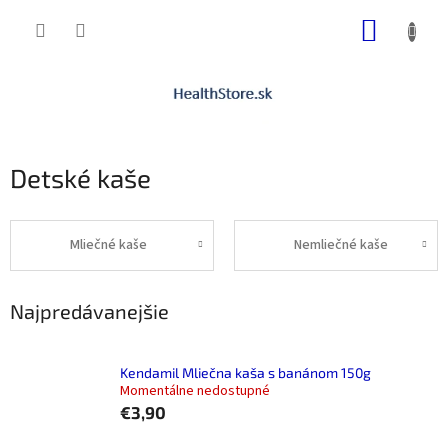
Prejsť
NÁKUP
na
obsah
KOŠÍK
Detské kaše
Mliečné kaše
Nemliečné kaše
Najpredávanejšie
Kendamil Mliečna kaša s banánom 150g
Momentálne nedostupné
€3,90