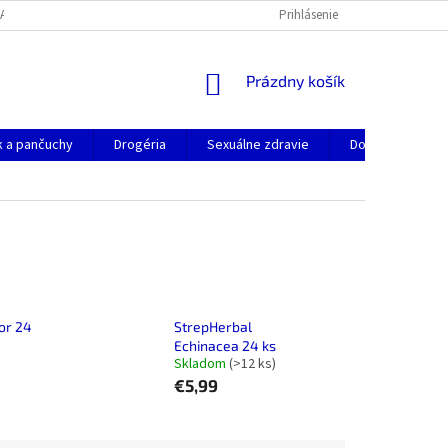
JAK REKLAMOVAT ZBOŽÍ
VŠEOBECNÉ OBCHODNÉ PODMIENKY
Prihlásenie
NÁKUPNÝ
Prázdny košík
KOŠÍK
k a pančuchy
Drogéria
Sexuálne zdravie
Doplnky stravy
or 24
StrepHerbal
Echinacea 24 ks
Skladom
(>12 ks)
€5,99