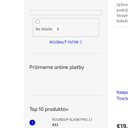
Výživo
podráž
StrepH
bobuľo
echina
Na sklade
2
ROZBALIŤ FILTER
Prijímame online platby
Kaap
Tinct
Top 10 produktov
ROUNDUP KLASIK PRO 1 l
€11
€19