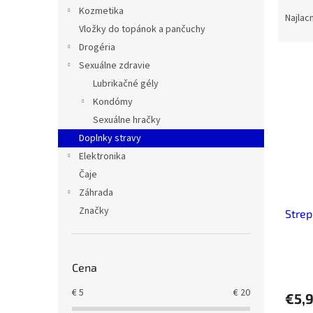
R
Kozmetika
a
Najlac
Vložky do topánok a pančuchy
d
e
Drogéria
V
n
Sexuálne zdravie
ý
i
Lubrikačné gély
p
e
Kondómy
i
p
Sexuálne hračky
s
r
p
Doplnky stravy
o
r
d
Elektronika
o
u
Čaje
d
k
Záhrada
u
t
Značky
Strep
k
o
t
v
o
v
Cena
€
5
€
20
€5,