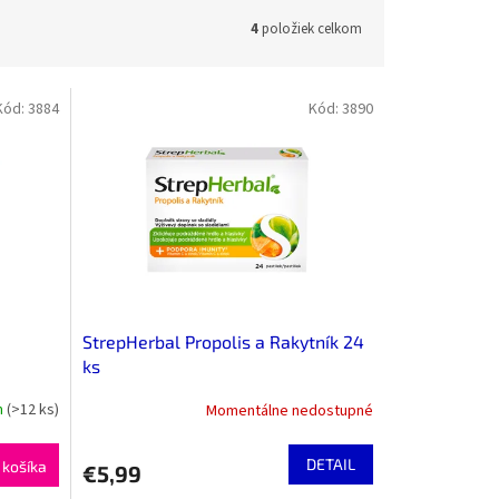
4
položiek celkom
Kód:
3884
Kód:
3890
StrepHerbal Propolis a Rakytník 24
ks
m
(>12 ks)
Momentálne nedostupné
DETAIL
 košíka
€5,99