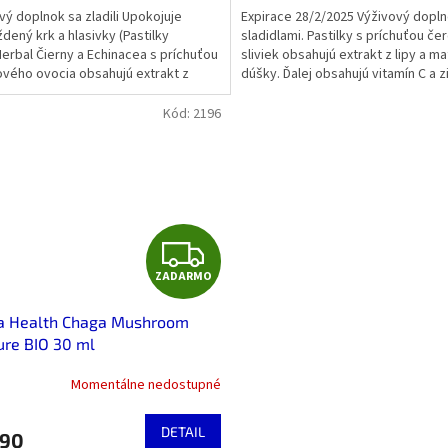
vý doplnok sa zladili Upokojuje
Expirace 28/2/2025 Výživový dopl
dený krk a hlasivky (Pastilky
sladidlami. Pastilky s príchuťou čer
erbal Čierny a Echinacea s príchuťou
sliviek obsahujú extrakt z lipy a ma
vého ovocia obsahujú extrakt z
dúšky. Ďalej obsahujú vitamín C a z
cey a skorocelu,...
ktoré...
Kód:
2196
Z
ZADARMO
A
a Health Chaga Mushroom
D
ure BIO 30 ml
A
Momentálne nedostupné
R
DETAIL
,90