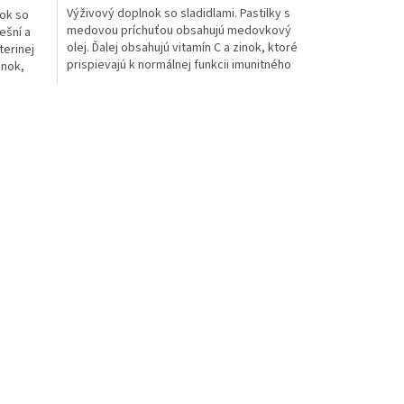
Výživový doplnok so sladidlami. Pastilky s
nok so
medovou príchuťou obsahujú medovkový
ešní a
olej. Ďalej obsahujú vitamín C a zinok, ktoré
terinej
prispievajú k normálnej funkcii imunitného
inok,
systému.