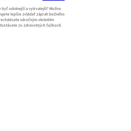
M
 byť odolnejší a vytrvalejší? Možno
O
ujete lepšie zvládať záprah bežného
prechádzate náročným obdobím
dostávate zo zdravotných ťažkostí.
á huba vás...
O
v
l
á
d
a
c
i
e
p
r
v
k
y
v
ý
p