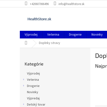
Prejsť
+420607066496
info@healthstore.sk
na
obsah
Výprodej
Veterina
Drogerie
Novinky
Domov
Doplnky stravy
B
Dop
o
Preskočiť
č
Kategórie
kategórie
Najpr
n
ý
Výprodej
p
Veterina
a
Drogerie
n
e
Novinky
l
Výpredaj
Detský tovar