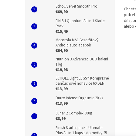
Scholl Velvet Smooth Pro
Chcete
€69,90
potreb
dňa, 
FINISH Quantum All in 1 Starter
Pack
alebo 
€15,49
Funkčn
Motorola MA1 Bezdrôtový
Android auto adaptér
€64,90
Nutrilon 3 Advanced DUO balení
1 kg
€19,98
SCHOLL Light LEGS™ Kompresné
pančuchové nohavice 60 DEN
€13,99
Durex Intense Orgasmic 20 ks
€13,99
Sunar 2 Complex 600g
€8,99
Finish Starter pack - Ultimate
Plus All in 1 kapsle do myčky 25