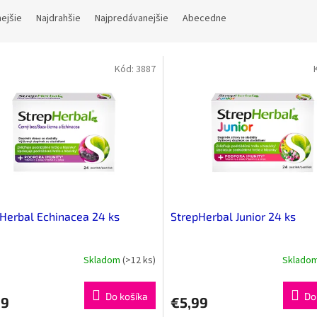
nejšie
Najdrahšie
Najpredávanejšie
Abecedne
Kód:
3887
Herbal Echinacea 24 ks
StrepHerbal Junior 24 ks
Skladom
(>12 ks)
Sklado
Do košíka
Do
99
€5,99