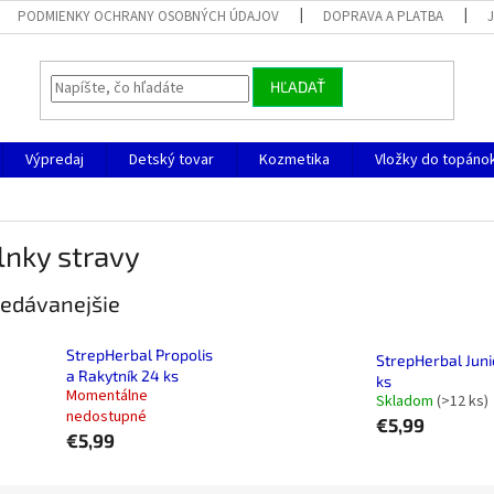
PODMIENKY OCHRANY OSOBNÝCH ÚDAJOV
DOPRAVA A PLATBA
HĽADAŤ
Výpredaj
Detský tovar
Kozmetika
Vložky do topáno
lnky stravy
edávanejšie
StrepHerbal Propolis
StrepHerbal Juni
a Rakytník 24 ks
ks
Momentálne
Skladom
(>12 ks)
nedostupné
€5,99
€5,99