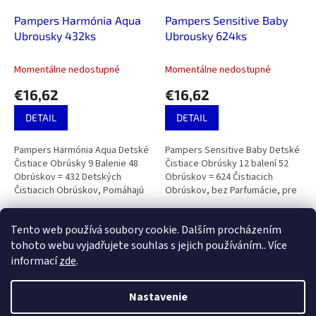
Pampers Harmónia Aqua
Pampers Sensitive Baby
Ubrousky 432ks
Ubrousky 624ks
Momentálne nedostupné
Momentálne nedostupné
€16,62
€16,62
DETAIL
DETAIL
Pampers Harmónia Aqua Detské
Pampers Sensitive Baby Detské
Čistiace Obrúsky 9 Balenie 48
Čistiace Obrúsky 12 balení 52
Obrúskov = 432 Detských
Obrúskov = 624 Čistiacich
Čistiacich Obrúskov, Pomáhajú
Obrúskov, bez Parfumácie, pre
Obnovovať Prirodzené pH
Jemné a Šetrné Čistenie.
Pokožky, Jemné Pleťové Mlieko
4
položiek celkom
Tento web používá soubory cookie. Dalším procházením
O
S 99 % Vody.
v
tohoto webu vyjadřujete souhlas s jejich používáním.. Více
l
Z
informací
zde
.
á
á
d
Vytvoril Shoptet
p
Nastavenie
a
ä
c