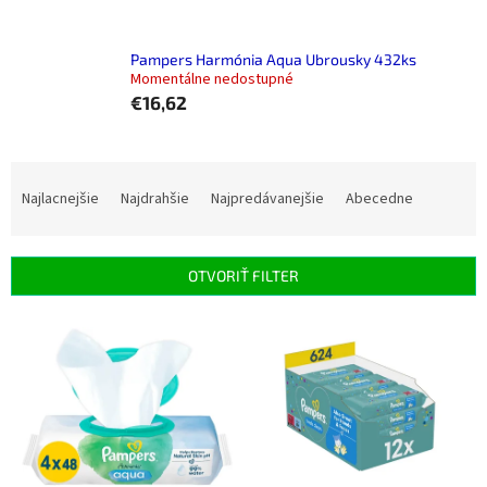
Pampers Harmónia Aqua Ubrousky 432ks
Momentálne nedostupné
€16,62
R
a
Najlacnejšie
Najdrahšie
Najpredávanejšie
Abecedne
d
e
n
OTVORIŤ FILTER
i
e
V
p
ý
r
p
o
i
d
s
u
p
k
r
t