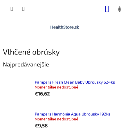
Prejsť
NÁKUP
na
obsah
KOŠÍK
Vlhčené obrúsky
Najpredávanejšie
Pampers Fresh Clean Baby Ubrousky 624ks
Momentálne nedostupné
€16,62
Pampers Harmónia Aqua Ubrousky 192ks
Momentálne nedostupné
€9,58