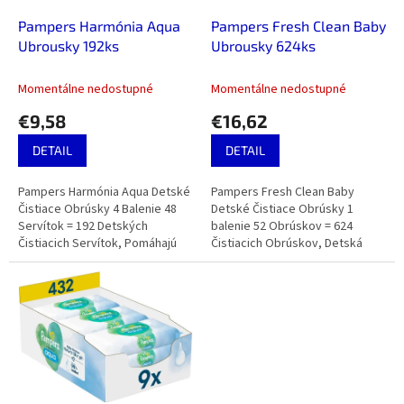
o
o
d
Pampers Harmónia Aqua
Pampers Fresh Clean Baby
v
u
Ubrousky 192ks
Ubrousky 624ks
k
t
Momentálne nedostupné
Momentálne nedostupné
o
€9,58
€16,62
v
DETAIL
DETAIL
Pampers Harmónia Aqua Detské
Pampers Fresh Clean Baby
Čistiace Obrúsky 4 Balenie 48
Detské Čistiace Obrúsky 1
Servítok = 192 Detských
balenie 52 Obrúskov = 624
Čistiacich Servítok, Pomáhajú
Čistiacich Obrúskov, Detská
Obnovovať Prirodzené pH
Vôňa, Skvelé Rovnako na Ruky a
Pokožky, Jemné Pleťové Mlieko
Tvár.
S 99 % Vody.