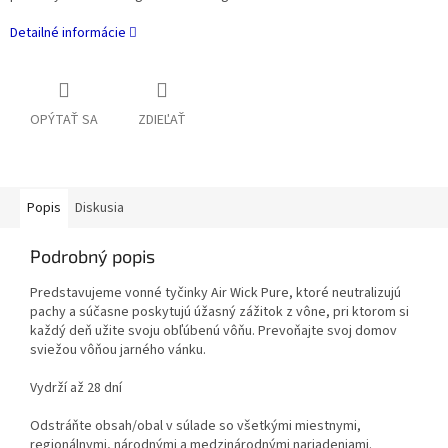
Detailné informácie
OPÝTAŤ SA
ZDIEĽAŤ
Popis
Diskusia
Podrobný popis
Predstavujeme vonné tyčinky Air Wick Pure, ktoré neutralizujú
pachy a súčasne poskytujú úžasný zážitok z vône, pri ktorom si
každý deň užite svoju obľúbenú vôňu. Prevoňajte svoj domov
sviežou vôňou jarného vánku.
Vydrží až 28 dní
Odstráňte obsah/obal v súlade so všetkými miestnymi,
regionálnymi, národnými a medzinárodnými nariadeniami.