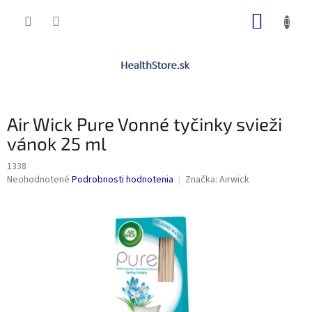
Prejsť
NÁKUP
na
obsah
KOŠÍK
Air Wick Pure Vonné tyčinky svieži
vánok 25 ml
1338
Priemerné
Neohodnotené
Podrobnosti hodnotenia
Značka:
Airwick
hodnotenie
produktu
je
0,0
z
5
hviezdičiek.