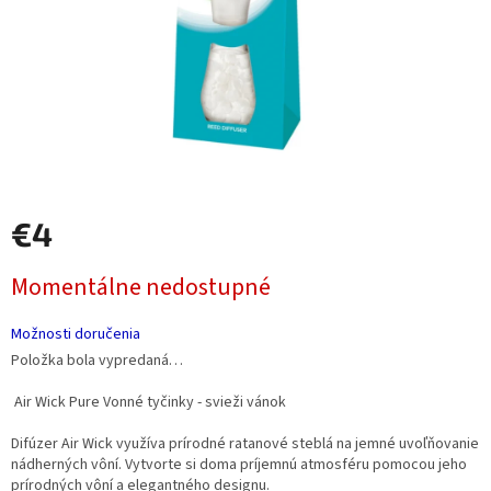
€4
Jednotková
Momentálne nedostupné
cena:
Možnosti doručenia
Položka bola vypredaná…
Air Wick Pure Vonné tyčinky - svieži vánok
Difúzer Air Wick využíva prírodné ratanové steblá na jemné uvoľňovanie
nádherných vôní. Vytvorte si doma príjemnú atmosféru pomocou jeho
prírodných vôní a elegantného designu.