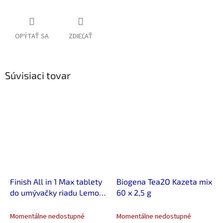
OPÝTAŤ SA
ZDIEĽAŤ
Súvisiaci tovar
Finish All in 1 Max tablety
Biogena Tea2O Kazeta mix
do umývačky riadu Lemon
60 x 2,5 g
Sparkle 80 ks
Momentálne nedostupné
Momentálne nedostupné