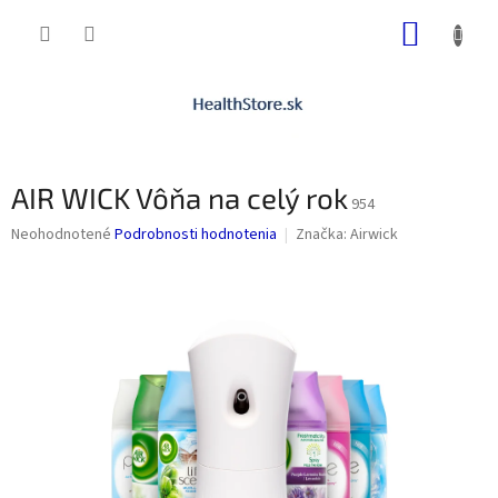
Prejsť
NÁKUP
na
obsah
KOŠÍK
AIR WICK Vôňa na celý rok
954
Priemerné
Neohodnotené
Podrobnosti hodnotenia
Značka:
Airwick
hodnotenie
produktu
je
0,0
z
5
hviezdičiek.