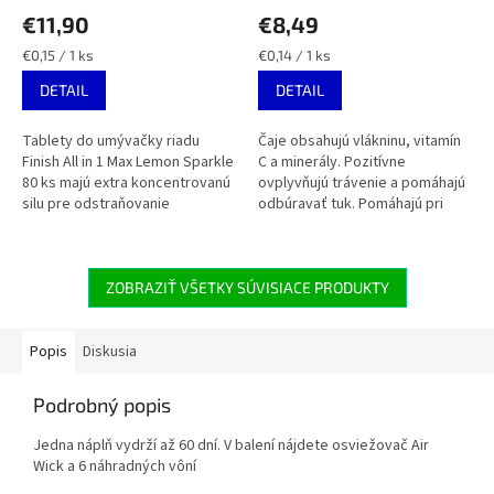
€11,90
€8,49
Jednotková
Jednotková
€0,15 / 1 ks
€0,14 / 1 ks
cena:
cena:
DETAIL
DETAIL
Tablety do umývačky riadu
Čaje obsahujú vlákninu, vitamín
Finish All in 1 Max Lemon Sparkle
C a minerály. Pozitívne
80 ks majú extra koncentrovanú
ovplyvňujú trávenie a pomáhajú
silu pre odstraňovanie
odbúravať tuk. Pomáhajú pri
zaschnutých zvyškov jedál.
chrípke a prechladnutí,
Zároveň ochránia sklo a dodajú
bolestiach hlavy a napätie.
mu...
Vitamín C...
ZOBRAZIŤ VŠETKY SÚVISIACE PRODUKTY
Popis
Diskusia
Podrobný popis
Jedna náplň vydrží až 60 dní. V balení nájdete osviežovač Air
Wick a 6 náhradných vôní