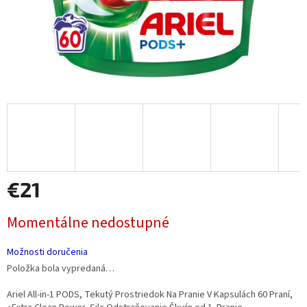
€21
Jednotková
Momentálne nedostupné
cena:
Možnosti doručenia
Položka bola vypredaná…
Ariel All-in-1 PODS, Tekutý Prostriedok Na Pranie V Kapsulách 60 Praní,