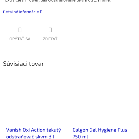
+Extra Clean Power, Sila Odstraňovanie Škvŕn od 1. Pranie.
Detailné informácie
OPÝTAŤ SA
ZDIEĽAŤ
Súvisiaci tovar
Vanish Oxi Action tekutý
Calgon Gel Hygiene Plus
odstraňovač skvrn 3 l
750 ml