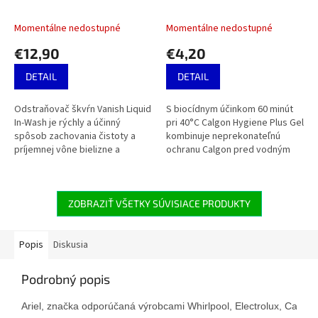
Momentálne nedostupné
Momentálne nedostupné
€12,90
€4,20
DETAIL
DETAIL
Odstraňovač škvŕn Vanish Liquid
S biocídnym účinkom 60 minút
In-Wash je rýchly a účinný
pri 40°C Calgon Hygiene Plus Gel
spôsob zachovania čistoty a
kombinuje neprekonateľnú
príjemnej vône bielizne a
ochranu Calgon pred vodným
ďalších tkanín. Nebiologicky
kameňom s antibakteriálnymi
efektívne účinkuje na škvrny,
zložkami, ktoré eliminujú
na...
99,9%...
ZOBRAZIŤ VŠETKY SÚVISIACE PRODUKTY
Popis
Diskusia
Podrobný popis
Ariel, značka odporúčaná výrobcami Whirlpool, Electrolux, Candy a