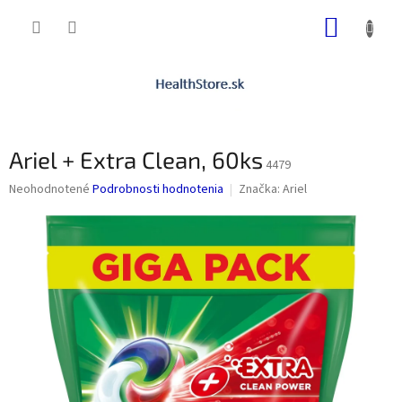
Prejsť
NÁKUP
na
obsah
KOŠÍK
Ariel + Extra Clean, 60ks
4479
Priemerné
Neohodnotené
Podrobnosti hodnotenia
Značka:
Ariel
hodnotenie
produktu
je
0,0
z
5
hviezdičiek.