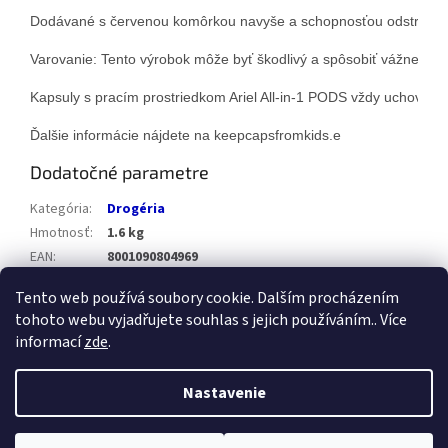
Dodávané s červenou komôrkou navyše a schopnosťou odstrániť d
Varovanie: Tento výrobok môže byť škodlivý a spôsobiť vážne zran
Kapsuly s pracím prostriedkom Ariel All-in-1 PODS vždy uchovávaj
Ďalšie informácie nájdete na keepcapsfromkids.e
Dodatočné parametre
Kategória
:
Drogéria
Hmotnosť
:
1.6 kg
EAN
:
8001090804969
Položka bola vypredaná…
Tento web používá soubory cookie. Dalším procházením
tohoto webu vyjadřujete souhlas s jejich používáním.. Více
Z
informací
zde
.
á
Vytvoril Shoptet
p
Nastavenie
ä
t
Copyright 2026
Healthstore.sk
. Všetky práva vyhradené.
Upraviť