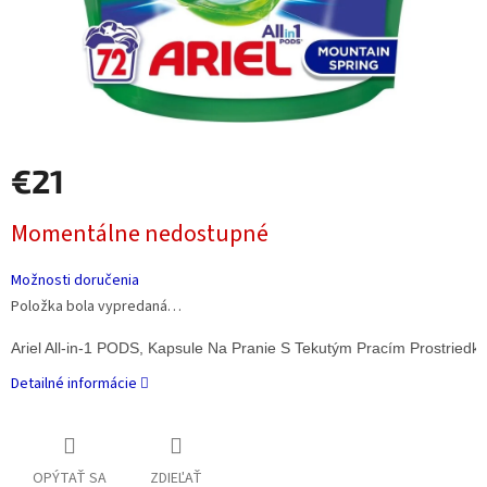
€21
Jednotková
Momentálne nedostupné
cena:
Možnosti doručenia
Položka bola vypredaná…
Ariel All-in-1 PODS, Kapsule Na Pranie S Tekutým Pracím Prostriedko
Detailné informácie
OPÝTAŤ SA
ZDIEĽAŤ