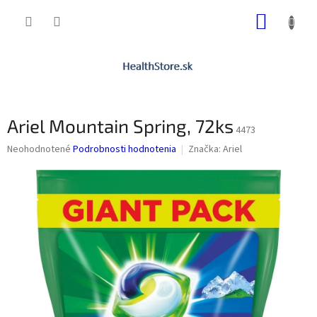
Prejsť
NÁKUP
na
obsah
KOŠÍK
Ariel Mountain Spring, 72ks
4473
Priemerné
Neohodnotené
Podrobnosti hodnotenia
Značka:
Ariel
hodnotenie
produktu
je
0,0
z
5
hviezdičiek.