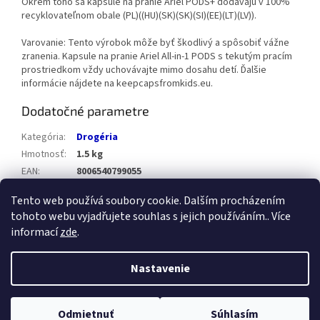
Okrem toho sa kapsule na pranie Ariel PODS+ dodávajú v 100%
recyklovateľnom obale (PL)((HU)(SK)(SK)(SI)(EE)(LT)(LV)).
Varovanie: Tento výrobok môže byť škodlivý a spôsobiť vážne
zranenia. Kapsule na pranie Ariel All-in-1 PODS s tekutým pracím
prostriedkom vždy uchovávajte mimo dosahu detí. Ďalšie
informácie nájdete na keepcapsfromkids.eu.
Dodatočné parametre
Kategória
:
Drogéria
Hmotnosť
:
1.5 kg
EAN
:
8006540799055
Položka bola vypredaná…
Tento web používá soubory cookie. Dalším procházením
tohoto webu vyjadřujete souhlas s jejich používáním.. Více
Z
informací
zde
.
á
Vytvoril Shoptet
p
Nastavenie
ä
t
Copyright 2026
Healthstore.sk
. Všetky práva vyhradené.
Upraviť
i
Odmietnuť
Súhlasím
nastavenie cookies