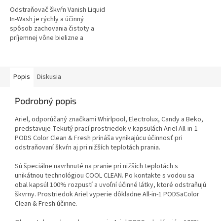
Odstraňovač škvŕn Vanish Liquid
In-Wash je rýchly a účinný
spôsob zachovania čistoty a
príjemnej vône bielizne a
ďalších tkanín. Nebiologicky
efektívne účinkuje na škvrny,
na...
Popis
Diskusia
Podrobný popis
Ariel, odporúčaný značkami Whirlpool, Electrolux, Candy a Beko,
predstavuje Tekutý prací prostriedok v kapsulách Ariel All-in-1
PODS Color Clean & Fresh prináša vynikajúcu účinnosť pri
odstraňovaní škvŕn aj pri nižších teplotách prania.
Sú špeciálne navrhnuté na pranie pri nižších teplotách s
unikátnou technológiou COOL CLEAN. Po kontakte s vodou sa
obal kapsúl 100% rozpustí a uvoľní účinné látky, ktoré odstraňujú
škvrny. Prostriedok Ariel vyperie dôkladne All-in-1 PODSaColor
Clean & Fresh účinne.