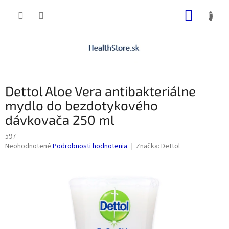
Prejsť
NÁKUP
na
obsah
KOŠÍK
Dettol Aloe Vera antibakteriálne
mydlo do bezdotykového
dávkovača 250 ml
597
Priemerné
Neohodnotené
Podrobnosti hodnotenia
Značka:
Dettol
hodnotenie
produktu
je
0,0
z
5
hviezdičiek.