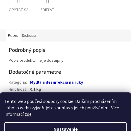
OPÝTAŤ SA
ZDIEĽAŤ
Popis
Diskusia
Podrobný popis
Popis produktu nie je dostupný
Dodatočné parametre
Kategória
:
Mydlá a dezinfekcia na ruky
Hmotnosť
:
0.1 kg
Položka bola vypredaná…
Tento web používá soubory cookie. Dalším procházením
tohoto webu vyjadřujete souhlas s jejich používáním.. Více
Z
informací
zde
.
á
Vytvoril Shoptet
p
Nastavenie