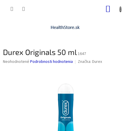
Prejsť
NÁKUP
na
obsah
KOŠÍK
Durex Originals 50 ml
1647
Priemerné
Neohodnotené
Podrobnosti hodnotenia
Značka:
Durex
hodnotenie
produktu
je
0,0
z
5
hviezdičiek.