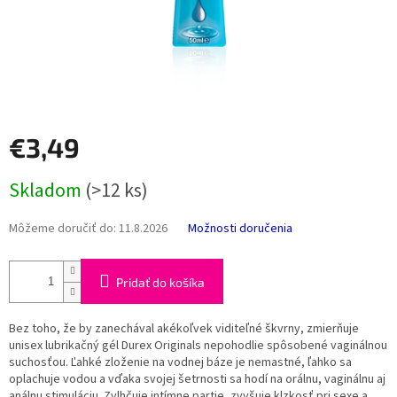
€3,49
Jednotková
Skladom
(>12 ks)
cena:
Môžeme doručiť do:
11.8.2026
Možnosti doručenia
Pridať do košíka
Bez toho, že by zanechával akékoľvek viditeľné škvrny, zmierňuje
unisex lubrikačný gél Durex Originals nepohodlie spôsobené vaginálnou
suchosťou. Ľahké zloženie na vodnej báze je nemastné, ľahko sa
oplachuje vodou a vďaka svojej šetrnosti sa hodí na orálnu, vaginálnu aj
análnu stimuláciu. Zvlhčuje intímne partie, zvyšuje klzkosť pri sexe a