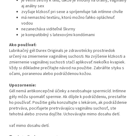
je veľmi šetrný k telu, takže je vhodný na orálny, vaginálny
aj análny sex
zvyšuje klzkosť pri sexe a spríjemňuje tak intímne chvíle
má nemastnú textúru, ktorú možno ľahko opláchnuť
vodou
nezanecháva viditeľné škvrny
je kompatibilný s latexovými kondómami
Ako používať:
Lubrikačný gél Durex Originals je zdravotnícky prostriedok
určený na zmiernenie vaginálnej suchosti. Na zvýšenie klzkosti a
zmiernenie vaginálnej suchosti stačí aplikovať niekoľko kvapiek.
Vždy si dôkladne prečítajte návod na použitie. Zabráňte styku s
očami, poranenou alebo podráždenou kožou.
Upozornenie:
Gél nemá antikoncepčné účinky a neobsahuje spermicíd. Intímne
gély môžu spomaliť spermie. Ak dôjde k podráždeniu, prestaňte
ho používať. Použitie gélu konzultujte s lekárom, ak podráždenie
pretrváva, pociťujete pretrvávajúcu vaginálnu suchosť, ste
tehotná alebo zrovna dojčíte. Uchovávajte mimo dosahu detí.
vať mimo dosahu detí.