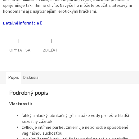
spríjemňuje tak intímne chvíle. Navyše ho môžete použiť s latexovými
kondómami aj s najrôznejšími erotickými hračkami.
Detailné informácie
OPÝTAŤ SA
ZDIEĽAŤ
Popis
Diskusia
Podrobný popis
Vlastnosti:
ľahký a hladký lubrikačný gél na báze vody pre ešte hladší
sexuálny zážitok
zvlhčuje intímne partie, zmierňuje nepohodlie spôsobené
vaginálnou suchosťou