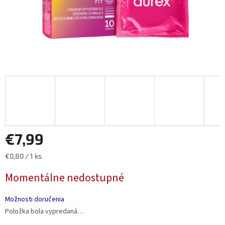
€7,99
Jednotková
€0,80 / 1 ks
cena:
Momentálne nedostupné
Možnosti doručenia
Položka bola vypredaná…