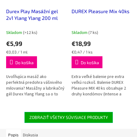
Durex Play Masážní gel
DUREX Pleasure Mix 40ks
2v1 Ylang Ylang 200 ml
Skladom
(>12 ks)
Skladom
(7 ks)
€5,99
€18,99
Jednotková
Jednotková
€0,03 / 1 ml
€0,47 / 1 ks
cena:
cena:
Do košíka
Do košíka
Uvoľňujúca masáž ako
Extra veľké balenie pre extra
perfektná predohra vášnivého
veľkú rozkoš. Balenie DUREX
milovania? Masážny a lubrikačný
Pleasure MIX 40 ks obsahuje 2
gél Durex Ylang Ylang sa o to
druhy kondómov (Intense a
postará. Šetrné zloženie na
Pleasuremax), ktoré znásobia
vodnej báze je určené na
váš zážitok. Kondómy Intense...
orálnu,...
ZOBRAZIŤ VŠETKY SÚVISIACE PRODUKTY
Popis
Diskusia