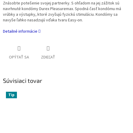
Znásobte potešenie svojej partnerky. S ohľadom na jej zážitok sú
navrhnuté kondómy Durex Pleasuremax. Spodná časť kondómu má
vrúbky a výstupky, ktoré zvyšujú fyzickú stimuláciu. Kondómy sa
navyše ľahko nasadzujú vďaka tvaru Easy-on.
Detailné informácie
OPÝTAŤ SA
ZDIEĽAŤ
Súvisiaci tovar
Tip