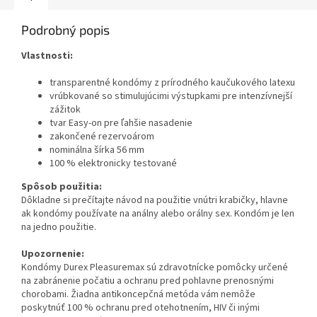
Podrobný popis
Vlastnosti:
transparentné kondómy z prírodného kaučukového latexu
vrúbkované so stimulujúcimi výstupkami pre intenzívnejší
zážitok
tvar Easy-on pre ľahšie nasadenie
zakončené rezervoárom
nominálna šírka 56 mm
100 % elektronicky testované
Spôsob použitia:
Dôkladne si prečítajte návod na použitie vnútri krabičky, hlavne
ak kondómy používate na análny alebo orálny sex. Kondóm je len
na jedno použitie.
Upozornenie:
Kondómy Durex Pleasuremax sú zdravotnícke pomôcky určené
na zabránenie počatiu a ochranu pred pohlavne prenosnými
chorobami. Žiadna antikoncepčná metóda vám nemôže
poskytnúť 100 % ochranu pred otehotnením, HIV či inými