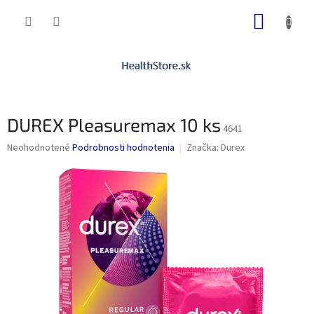
Prejsť
NÁKUP
na
obsah
KOŠÍK
DUREX Pleasuremax 10 ks
4641
Priemerné
Neohodnotené
Podrobnosti hodnotenia
Značka:
Durex
hodnotenie
produktu
je
0,0
z
5
hviezdičiek.