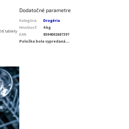
Dodatočné parametre
Kategória
:
Drogéria
Hmotnosť
:
4 kg
tí tablety
EAN
:
8594002687397
Položka bola vypredaná…