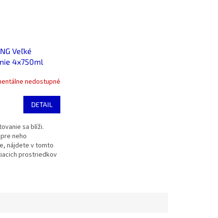
ANG Veľké
nie 4x750ml
entálne nedostupné
DETAIL
ovanie sa blíži.
 pre neho
e, nájdete v tomto
tiacich prostriedkov
llit Bang – Cillit
ny vodný kameň 750