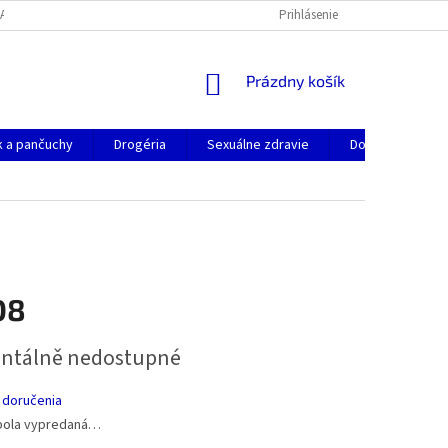
JAK REKLAMOVAT ZBOŽÍ
VŠEOBECNÉ OBCHODNÉ PODMIENKY
Prihlásenie
NÁKUPNÝ
Prázdny košík
KOŠÍK
k a pančuchy
Drogéria
Sexuálne zdravie
Doplnky stravy
08
ová
tálně nedostupné
 doručenia
bola vypredaná…