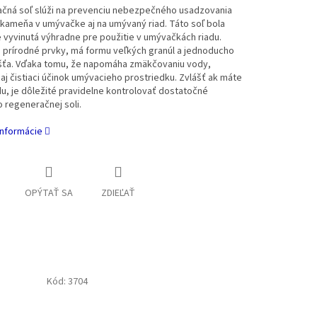
čná soľ slúži na prevenciu nebezpečného usadzovania
kameňa v umývačke aj na umývaný riad. Táto soľ bola
 vyvinutá výhradne pre použitie v umývačkách riadu.
 prírodné prvky, má formu veľkých granúl a jednoducho
šťa. Vďaka tomu, že napomáha zmäkčovaniu vody,
 aj čistiaci účinok umývacieho prostriedku. Zvlášť ak máte
u, je dôležité pravidelne kontrolovať dostatočné
 regeneračnej soli.
informácie
OPÝTAŤ SA
ZDIEĽAŤ
Kód:
3704