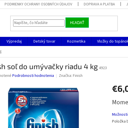
PODMIENKY OCHRANY OSOBNÝCH ÚDAJOV
DOPRAVA A PLATBA
HĽADAŤ
Výpredaj
Detský tovar
Kozmetika
Vložky do topáno
g
sh soľ do umývačky riadu 4 kg
4923
né
notené
Podrobnosti hodnotenia
Značka:
Finish
nie
€6,
u
Jednotk
Momen
cena:
iek.
Možnosti
Položka 