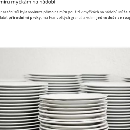
míru myčkám na nádobí
nerační sůl byla vyvinuta přímo na míru použití v myčkách na nádobí. Může 
lubit
přírodními prvky
, má tvar velkých granulí a velmi
jednoduše se ro