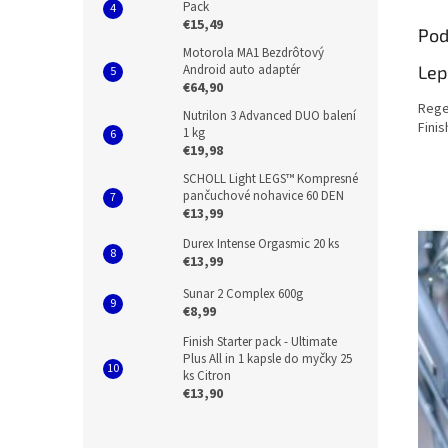
Pack
€15,49
Pod
Motorola MA1 Bezdrôtový
Android auto adaptér
Lep
€64,90
Rege
Nutrilon 3 Advanced DUO balení
Finis
1 kg
€19,98
SCHOLL Light LEGS™ Kompresné
pančuchové nohavice 60 DEN
€13,99
Durex Intense Orgasmic 20 ks
€13,99
Sunar 2 Complex 600g
€8,99
Finish Starter pack - Ultimate
Plus All in 1 kapsle do myčky 25
ks Citron
€13,90