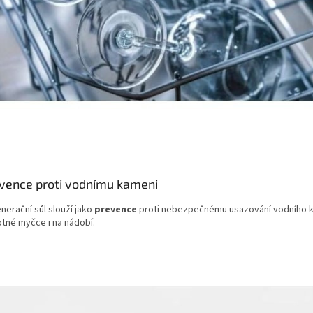
vence proti vodnímu kameni
erační sůl slouží jako
prevence
proti nebezpečnému usazování vodního 
tné myčce i na nádobí.