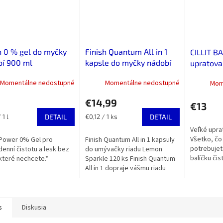
h 0 % gel do myčky
Finish Quantum All in 1
CILLIT B
bí 900 ml
kapsle do myčky nádobí
upratova
Lemon Sparkle 120ks
Momentálne nedostupné
Momentálne nedostupné
Mom
€14,99
€13
ková
Jednotková
 1 l
DETAIL
€0,12 / 1 ks
DETAIL
cena:
Veľké uprat
Všetko, čo
 Power 0% Gel pro
Finish Quantum All in 1 kapsuly
potrebujet
enní čistotu a lesk bez
do umývačky riadu Lemon
balíčku čis
 které nechcete.*
Sparkle 120 ks Finish Quantum
od značky Ci
All in 1 dopraje vášmu riadu
Bang Žiad
žiarivý lesk a čistotu hneď na
ml,...
prvýkrát. Trojkomorové...
s
Diskusia