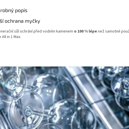
robný popis
ší ochrana myčky
nerační sůl ochrání před vodním kamenem
o 100 % lépe
než samotné použi
h All in 1 Max.