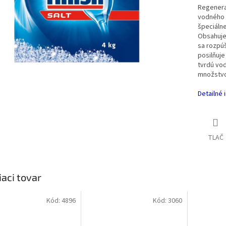
Regenera
vodného 
špeciálne
Obsahuje
sa rozpú
posilňuje
tvrdú vod
množstvo
Detailné 
TLAČ
iaci tovar
Kód:
4896
Kód:
3060