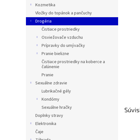
Kozmetika
Vložky do topánok a pančuchy
Drogéria
Čistiace prostriedky
Osviežovače vzduchu
Prípravky do umývačky
Pranie bielizne
Čistiace prostriedky na koberce a
čalúnenie
Pranie
Sexuálne zdravie
Lubrikačné gély
Kondómy
Sexuálne hračky
Súvis
Doplnky stravy
Elektronika
Čaje