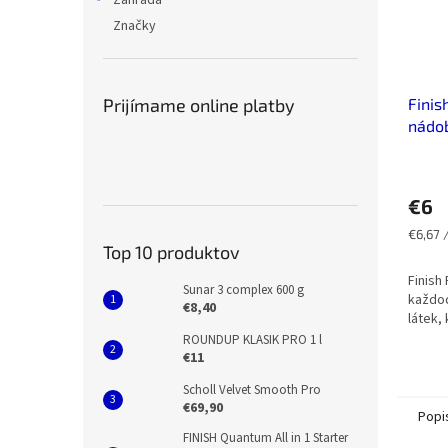
Záhrada
Značky
Prijímame online platby
Finis
nádo
€6
Jednot
€6,67 /
Top 10 produktov
cena:
Finish
Sunar 3 complex 600 g
každod
€8,40
látek,
ROUNDUP KLASIK PRO 1 l
€11
Scholl Velvet Smooth Pro
€69,90
Popi
FINISH Quantum All in 1 Starter