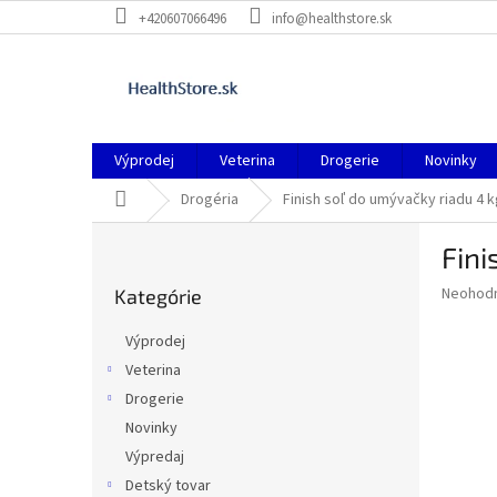
Prejsť
+420607066496
info@healthstore.sk
na
obsah
Výprodej
Veterina
Drogerie
Novinky
Domov
Drogéria
Finish soľ do umývačky riadu 4 k
B
Fini
o
Preskočiť
č
Priemer
Neohod
Kategórie
kategórie
n
hodnote
ý
produkt
Výprodej
p
je
Veterina
0,0
a
z
Drogerie
n
5
e
Novinky
hviezdič
l
Výpredaj
Detský tovar