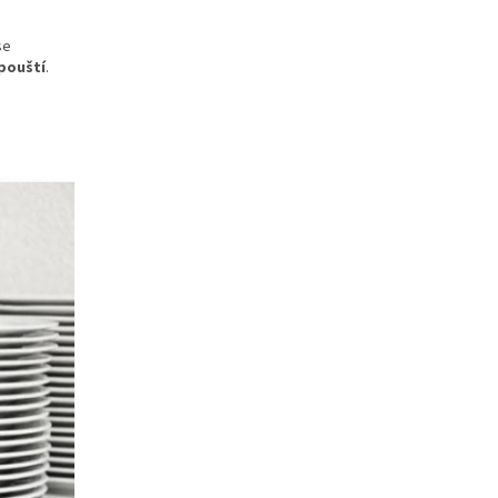
se
zpo
ušt
í
.