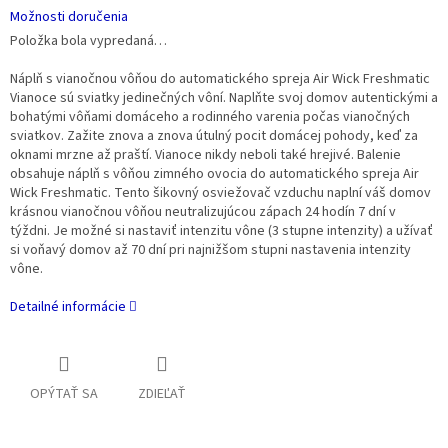
Možnosti doručenia
Položka bola vypredaná…
Náplň s vianočnou vôňou do automatického spreja Air Wick Freshmatic
Vianoce sú sviatky jedinečných vôní. Naplňte svoj domov autentickými a
bohatými vôňami domáceho a rodinného varenia počas vianočných
sviatkov. Zažite znova a znova útulný pocit domácej pohody, keď za
oknami mrzne až praští. Vianoce nikdy neboli také hrejivé. Balenie
obsahuje náplň s vôňou zimného ovocia do automatického spreja Air
Wick Freshmatic. Tento šikovný osviežovač vzduchu naplní váš domov
krásnou vianočnou vôňou neutralizujúcou zápach 24 hodín 7 dní v
týždni. Je možné si nastaviť intenzitu vône (3 stupne intenzity) a užívať
si voňavý domov až 70 dní pri najnižšom stupni nastavenia intenzity
vône.
Detailné informácie
OPÝTAŤ SA
ZDIEĽAŤ