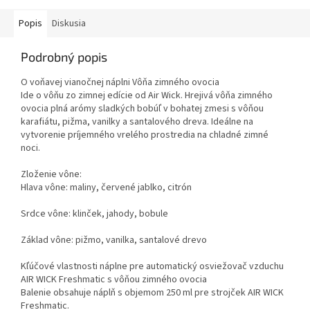
Popis
Diskusia
Podrobný popis
O voňavej vianočnej náplni Vôňa zimného ovocia
Ide o vôňu zo zimnej edície od Air Wick. Hrejivá vôňa zimného
ovocia plná arómy sladkých bobúľ v bohatej zmesi s vôňou
karafiátu, pižma, vanilky a santalového dreva. Ideálne na
vytvorenie príjemného vrelého prostredia na chladné zimné
noci.
Zloženie vône:
Hlava vône: maliny, červené jablko, citrón
Srdce vône: klinček, jahody, bobule
Základ vône: pižmo, vanilka, santalové drevo
Kľúčové vlastnosti náplne pre automatický osviežovač vzduchu
AIR WICK Freshmatic s vôňou zimného ovocia
Balenie obsahuje náplň s objemom 250 ml pre strojček AIR WICK
Freshmatic.