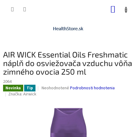
Prejsť
NÁKUP
na
obsah
KOŠÍK
AIR WICK Essential Oils Freshmatic
náplň do osviežovača vzduchu vôňa
zimného ovocia 250 ml
2064
Priemerné
Neohodnotené
Podrobnosti hodnotenia
Novinka
Tip
hodnotenie
Značka:
Airwick
produktu
je
0,0
z
5
hviezdičiek.