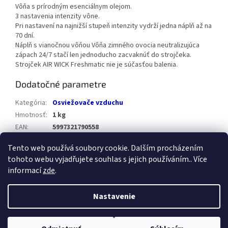
Vôňa s prírodným esenciálnym olejom.
3 nastavenia intenzity vône.
Pri nastavení na najnižší stupeň intenzity vydrží jedna náplň až na
70 dní.
Náplň s vianočnou vôňou Vôňa zimného ovocia neutralizujúca
zápach 24/7 stačí len jednoducho zacvaknúť do strojčeka.
Strojček AIR WICK Freshmatic nie je súčasťou balenia.
Dodatočné parametre
Kategória
:
Osviežovače vzduchu
Hmotnosť
:
1 kg
EAN
:
5997321790558
Položka bola vypredaná…
Tento web používá soubory cookie. Dalším procházením
tohoto webu vyjadřujete souhlas s jejich používáním.. Více
Z
informací
zde
.
á
Vytvoril Shoptet
p
Nastavenie
ä
t
Copyright 2026
Healthstore.sk
. Všetky práva vyhradené.
Upraviť
i