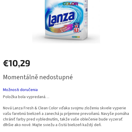
€10,29
Jednotková
Momentálně nedostupné
cena:
Možnosti doručenia
Položka bola vypredaná…
Nová Lanza Fresh & Clean Color vďaka svojmu zloženiu skvele vyperie
vašu farebnú bielizeň a zanechá ju príjemne prevoňanú. Navyše pomáha
chrániť farby pred vyblednutím, takže vaše oblečenie bude vyzerať
dlhšie ako nové. Majte sviežu a čistú bielizeň každý deň.