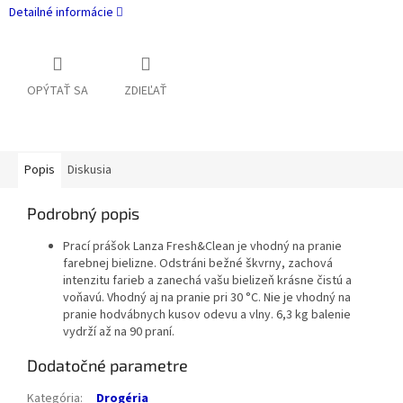
Detailné informácie
OPÝTAŤ SA
ZDIEĽAŤ
Popis
Diskusia
Podrobný popis
Prací prášok Lanza Fresh&Clean je vhodný na pranie
farebnej bielizne. Odstráni bežné škvrny, zachová
intenzitu farieb a zanechá vašu bielizeň krásne čistú a
voňavú. Vhodný aj na pranie pri 30 °C. Nie je vhodný na
pranie hodvábnych kusov odevu a vlny. 6,3 kg balenie
vydrží až na 90 praní.
Dodatočné parametre
Kategória
:
Drogéria