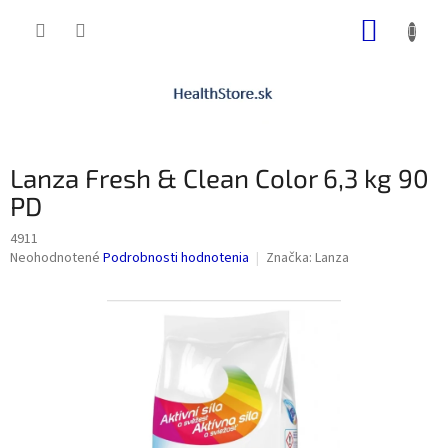
Prejsť
NÁKUP
na
obsah
KOŠÍK
Lanza Fresh & Clean Color 6,3 kg 90
PD
4911
Priemerné
Neohodnotené
Podrobnosti hodnotenia
Značka:
Lanza
hodnotenie
produktu
je
0,0
z
5
hviezdičiek.