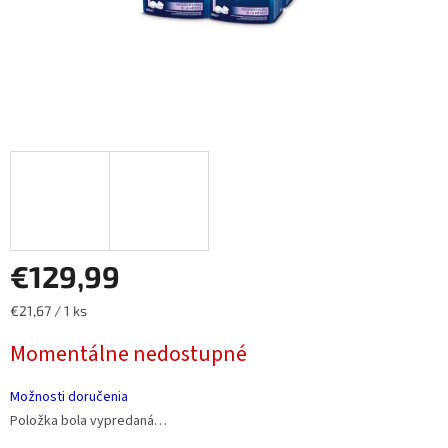
€129,99
Jednotková
€21,67 / 1 ks
cena:
Momentálne nedostupné
Možnosti doručenia
Položka bola vypredaná…