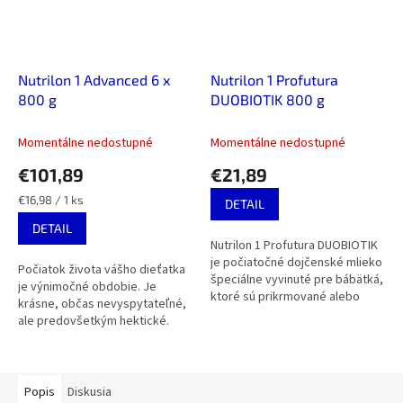
Nutrilon 1 Advanced 6 x
Nutrilon 1 Profutura
800 g
DUOBIOTIK 800 g
Momentálne nedostupné
Momentálne nedostupné
€101,89
€21,89
Jednotková
€16,98 / 1 ks
DETAIL
cena:
DETAIL
Nutrilon 1 Profutura DUOBIOTIK
je počiatočné dojčenské mlieko
Počiatok života vášho dieťatka
špeciálne vyvinuté pre bábätká,
je výnimočné obdobie. Je
ktoré sú prikrmované alebo
krásne, občas nevyspytateľné,
nemôžu byť dojčené vôbec.
ale predovšetkým hektické.
Receptúra je bez palmového...
Materské mlieko je
najvhodnejšou detskou stravou.
Počiatočné...
Popis
Diskusia