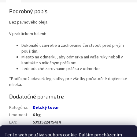
Podrobný popis
Bez palmového oleja.
V praktickom balení:
Dokonalé uzavretie a zachovanie čerstvosti pred prvým
použitím.
Miesto na odmerku, aby odmerka ani vaše ruky neboli v
kontakte s mliečnym práškom.
Jednoduché zarovnanie prášku v odmerke.
*Podľa požiadaviek legislatívy pre všetky počiatočné dojčenské
mlieka.
Dodatočné parametre
Kategória
:
Detský tovar
Hmotnosť
:
6 kg
EAN
:
5391522475434
Položka bola vypredaná…
Tento web používá soubory cookie. Dalším procházením