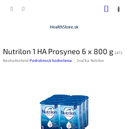
Prejsť
NÁKUP
na
obsah
KOŠÍK
Nutrilon 1 HA Prosyneo 6 x 800 g
2472
Priemerné
Neohodnotené
Podrobnosti hodnotenia
Značka:
Nutrilon
hodnotenie
produktu
je
0,0
z
5
hviezdičiek.