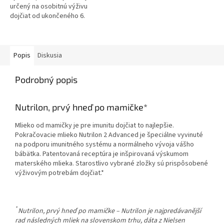
určený na osobitnú výživu
dojčiat od ukončeného 6.
mesiaca, pokiaľ nemôžu byť
dojčené. Obsahuje vitamíny C a
D -...
Popis
Diskusia
Podrobný popis
Nutrilon, prvý hneď po mamičke*
Mlieko od mamičky je pre imunitu dojčiat to najlepšie.
Pokračovacie mlieko Nutrilon 2 Advanced je špeciálne vyvinuté
na podporu imunitného systému a normálneho vývoja vášho
bábätka. Patentovaná receptúra je inšpirovaná výskumom
materského mlieka. Starostlivo vybrané zložky sú prispôsobené
výživovým potrebám dojčiat.*
*
Nutrilon, prvý hneď po mamičke – Nutrilon je najpredávanější
rad následných mliek na slovenskom trhu, dáta z Nielsen