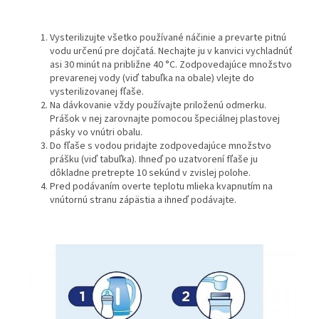
Vysterilizujte všetko používané náčinie a prevarte pitnú
vodu určenú pre dojčatá. Nechajte ju v kanvici vychladnúť
asi 30 minút na približne 40 °C. Zodpovedajúce množstvo
prevarenej vody (viď tabuľka na obale) vlejte do
vysterilizovanej fľaše.
Na dávkovanie vždy používajte priloženú odmerku.
Prášok v nej zarovnajte pomocou špeciálnej plastovej
pásky vo vnútri obalu.
Do fľaše s vodou pridajte zodpovedajúce množstvo
prášku (viď tabuľka). Ihneď po uzatvorení fľaše ju
dôkladne pretrepte 10 sekúnd v zvislej polohe.
Pred podávaním overte teplotu mlieka kvapnutím na
vnútornú stranu zápästia a ihneď podávajte.