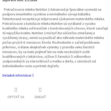
Expirace min. 2.1.2026
Pokračovacie mlieko Nutrilon 2 Advanced je špeciálne vyvinuté na
podporu imunitného systému a normálneho vývoja bábätka.
Patentovaná receptúra je inšpirovaná výskumom materského mlieka.
Pokračovacie a batoľacie mlieka Nutrilon sú vyrábané z vysoko
kvalitného mlieka od kravičiek z kontrolovaných chovov, ktoré zaručujú
tú najvyššiu kvalitu. Nutrilon 2 má byť iba súčasťou zmiešanej a
vyváženej stravy, nemá sa používať ako náhrada materského mlieka
počas prvých 6. mesiacov života. Rozhodnutie o začatí podávania
príkrmov, vrátane akejkoľvek výnimky z pravidla veku šiestich
mesiacov, by sa malo prijímať len na radu nezávislých osôb
kvalifikovaných v lekárstve, výžive či farmácii či odborníkov
zodpovedných za starostlivosť o matku a dieťa, v závislosti od
individuálneho rastu a potrieb dojčaťa.
Detailné informácie
OPÝTAŤ SA
ZDIEĽAŤ