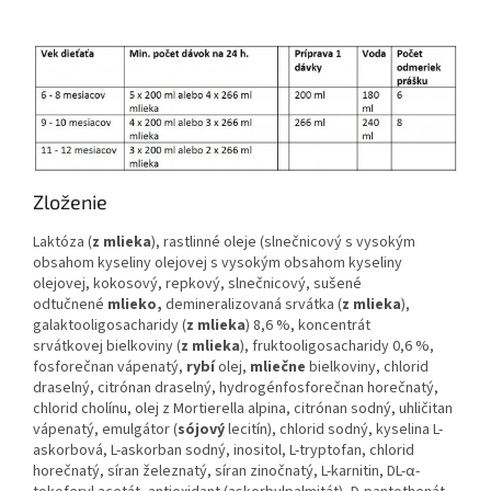
Zloženie
Laktóza (
z mlieka
), rastlinné oleje (slnečnicový s vysokým
obsahom kyseliny olejovej s vysokým obsahom kyseliny
olejovej, kokosový, repkový, slnečnicový, sušené
odtučnené
mlieko,
demineralizovaná srvátka (
z mlieka
),
galaktooligosacharidy (
z mlieka
) 8,6 %, koncentrát
srvátkovej bielkoviny (
z mlieka
), fruktooligosacharidy 0,6 %,
fosforečnan vápenatý,
rybí
olej,
mliečne
bielkoviny, chlorid
draselný, citrónan draselný, hydrogénfosforečnan horečnatý,
chlorid cholínu, olej z Mortierella alpina, citrónan sodný, uhličitan
vápenatý, emulgátor (
sójový
lecitín), chlorid sodný, kyselina L-
askorbová, L-askorban sodný, inositol, L-tryptofan, chlorid
horečnatý, síran železnatý, síran zinočnatý, L-karnitin, DL-α-