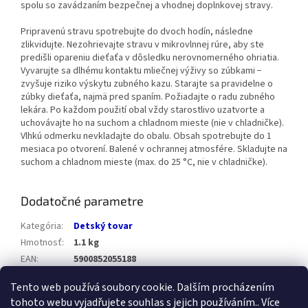
spolu so zavádzaním bezpečnej a vhodnej doplnkovej stravy.
Pripravenú stravu spotrebujte do dvoch hodín, následne
zlikvidujte. Nezohrievajte stravu v mikrovlnnej rúre, aby ste
predišli opareniu dieťaťa v dôsledku nerovnomerného ohriatia.
Vyvarujte sa dlhému kontaktu mliečnej výživy so zúbkami −
zvyšuje riziko výskytu zubného kazu. Starajte sa pravidelne o
zúbky dieťaťa, najmä pred spaním. Požiadajte o radu zubného
lekára. Po každom použití obal vždy starostlivo uzatvorte a
uchovávajte ho na suchom a chladnom mieste (nie v chladničke).
Vlhkú odmerku nevkladajte do obalu. Obsah spotrebujte do 1
mesiaca po otvorení. Balené v ochrannej atmosfére. Skladujte na
suchom a chladnom mieste (max. do 25 °C, nie v chladničke).
Dodatočné parametre
Kategória
:
Detský tovar
Hmotnosť
:
1.1 kg
EAN
:
5900852055188
Položka bola vypredaná…
Tento web používá soubory cookie. Dalším procházením
tohoto webu vyjadřujete souhlas s jejich používáním.. Více