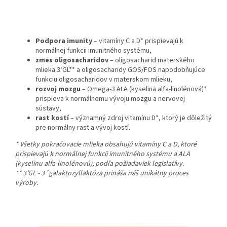
Podpora imunity
– vitamíny C a D* prispievajú k
normálnej funkcii imunitného systému,
zmes oligosacharidov
– oligosacharid materského
mlieka 3‘GL** a oligosacharidy GOS/FOS napodobňujúce
funkciu oligosacharidov v materskom mlieku,
rozvoj mozgu
– Omega-3 ALA (kyselina alfa-linolénová)*
prispieva k normálnemu vývoju mozgu a nervovej
sústavy,
rast kostí
– významný zdroj vitamínu D*, ktorý je dôležitý
pre normálny rast a vývoj kostí.
* Všetky pokračovacie mlieka obsahujú vitamíny C a D, ktoré
prispievajú k normálnej funkcii imunitného systému a ALA
(kyselinu alfa-linolénovú), podľa požiadaviek legislatívy.
** 3’GL - 3´galaktozyllaktóza prináša náš unikátny proces
výroby.