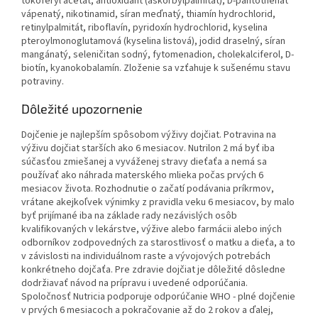
tokoferyl acetát, antioxidant (askorbylpalmitát), D-pantothenát
vápenatý, nikotinamid, síran meďnatý, thiamín hydrochlorid,
retinylpalmitát, riboflavín, pyridoxín hydrochlorid, kyselina
pteroylmonoglutamová (kyselina listová), jodid draselný, síran
mangánatý, seleničitan sodný, fytomenadion, cholekalciferol, D-
biotín, kyanokobalamín. Zloženie sa vzťahuje k sušenému stavu
potraviny.
Dôležité upozornenie
Dojčenie je najlepším spôsobom výživy dojčiat. Potravina na
výživu dojčiat starších ako 6 mesiacov. Nutrilon 2 má byť iba
súčasťou zmiešanej a vyváženej stravy dieťaťa a nemá sa
používať ako náhrada materského mlieka počas prvých 6
mesiacov života. Rozhodnutie o začatí podávania príkrmov,
vrátane akejkoľvek výnimky z pravidla veku 6 mesiacov, by malo
byť prijímané iba na základe rady nezávislých osôb
kvalifikovaných v lekárstve, výžive alebo farmácii alebo iných
odborníkov zodpovedných za starostlivosť o matku a dieťa, a to
v závislosti na individuálnom raste a vývojových potrebách
konkrétneho dojčaťa. Pre zdravie dojčiat je dôležité dôsledne
dodržiavať návod na prípravu i uvedené odporúčania.
Spoločnosť Nutricia podporuje odporúčanie WHO - plné dojčenie
v prvých 6 mesiacoch a pokračovanie až do 2 rokov a ďalej,