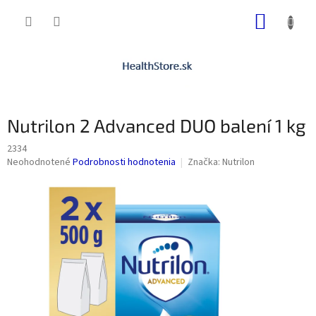
Prejsť
NÁKUP
na
obsah
KOŠÍK
Nutrilon 2 Advanced DUO balení 1 kg
2334
Priemerné
Neohodnotené
Podrobnosti hodnotenia
Značka:
Nutrilon
hodnotenie
produktu
je
0,0
z
5
hviezdičiek.