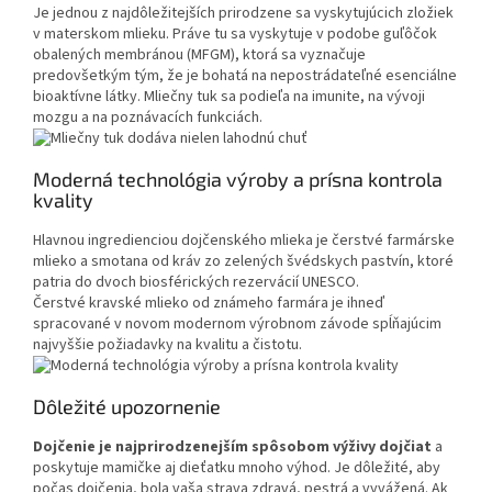
Je jednou z najdôležitejších prirodzene sa vyskytujúcich zložiek
v materskom mlieku. Práve tu sa vyskytuje v podobe guľôčok
obalených membránou (MFGM), ktorá sa vyznačuje
predovšetkým tým, že je bohatá na nepostrádateľné esenciálne
bioaktívne látky. Mliečny tuk sa podieľa na imunite, na vývoji
mozgu a na poznávacích funkciách.
Moderná technológia výroby a prísna kontrola
kvality
Hlavnou ingredienciou dojčenského mlieka je čerstvé farmárske
mlieko a smotana od kráv zo zelených švédskych pastvín, ktoré
patria do dvoch biosférických rezervácií UNESCO.
Čerstvé kravské mlieko od známeho farmára je ihneď
spracované v novom modernom výrobnom závode spĺňajúcim
najvyššie požiadavky na kvalitu a čistotu.
Dôležité upozornenie
Dojčenie je najprirodzenejším spôsobom výživy dojčiat
a
poskytuje mamičke aj dieťatku mnoho výhod. Je dôležité, aby
počas dojčenia, bola vaša strava zdravá, pestrá a vyvážená. Ak