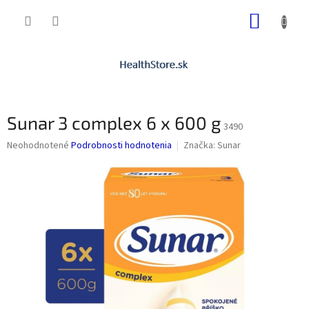
Prejsť
NÁKUP
na
obsah
KOŠÍK
Sunar 3 complex 6 x 600 g
3490
Priemerné
Neohodnotené
Podrobnosti hodnotenia
Značka:
Sunar
hodnotenie
produktu
je
0,0
z
5
hviezdičiek.