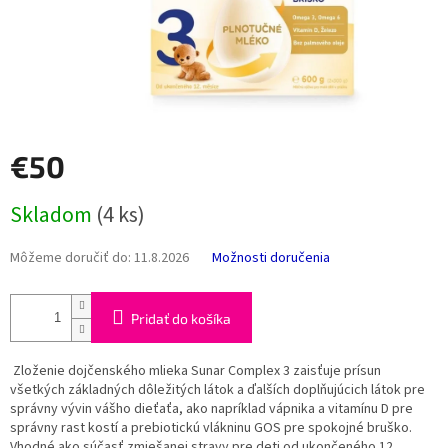
€50
Jednotková
Skladom
(4 ks)
cena:
Môžeme doručiť do:
11.8.2026
Možnosti doručenia
Pridať do košíka
Zloženie dojčenského mlieka Sunar Complex 3 zaisťuje prísun
všetkých základných dôležitých látok a ďalších doplňujúcich látok pre
správny vývin vášho dieťaťa, ako napríklad vápnika a vitamínu D pre
správny rast kostí a prebiotickú vlákninu GOS pre spokojné bruško.
Vhodné ako súčasť zmiešanej stravy pre deti od ukončeného 12.