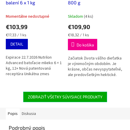
balení 6 x 1 kg
800 g
Momentálne nedostupné
Skladom
(4 ks)
€103,99
€109,90
Jednotková
Jednotková
€17,33 / 1 ks
€18,32 / 1 ks
cena:
cena:
DETAIL
Do košíka
Expirace 22.7.2026 Nutrilon
Začiatok života vášho dieťatka
Advanced batoľacie mlieko 6 × 1
je výnimočným obdobím. Je
kg, 12+ Nová patentovaná
krásne, občas nevyspytateľné,
receptúra Unikátna zmes
ale predovšetkým hektické.
oligosacharidov – oligosacharid
Hoci sa zdajú byť veľkí, detská
materského...
imunita sa každým dňom
vyvíja....
ZOBRAZIŤ VŠETKY SÚVISIACE PRODUKTY
Popis
Diskusia
Podrobný popis