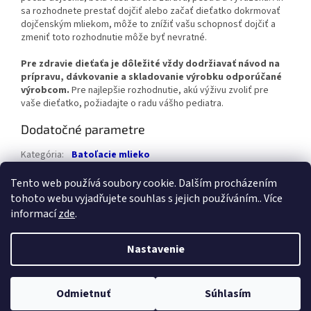
sa rozhodnete prestať dojčiť alebo začať dieťatko dokrmovať
dojčenským mliekom, môže to znížiť vašu schopnosť dojčiť a
zmeniť toto rozhodnutie môže byť nevratné.
Pre zdravie dieťaťa je dôležité vždy dodržiavať návod na
prípravu, dávkovanie a skladovanie výrobku odporúčané
výrobcom.
Pre najlepšie rozhodnutie, akú výživu zvoliť pre
vaše dieťatko, požiadajte o radu vášho pediatra.
Dodatočné parametre
Kategória
:
Batoľacie mlieko
Hmotnosť
:
4 kg
Tento web používá soubory cookie. Dalším procházením
tohoto webu vyjadřujete souhlas s jejich používáním.. Více
Z
informací
zde
.
á
Vytvoril Shoptet
p
Nastavenie
ä
t
Copyright 2026
Healthstore.sk
. Všetky práva vyhradené.
Upraviť
i
Odmietnuť
Súhlasím
nastavenie cookies
e