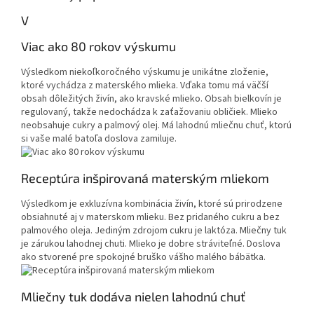
V
Viac ako 80 rokov výskumu
Výsledkom niekoľkoročného výskumu je unikátne zloženie,
ktoré vychádza z materského mlieka. Vďaka tomu má väčší
obsah dôležitých živín, ako kravské mlieko. Obsah bielkovín je
regulovaný, takže nedochádza k zaťažovaniu obličiek. Mlieko
neobsahuje cukry a palmový olej. Má lahodnú mliečnu chuť, ktorú
si vaše malé batoľa doslova zamiluje.
Receptúra ​​inšpirovaná materským mliekom
Výsledkom je exkluzívna kombinácia živín, ktoré sú prirodzene
obsiahnuté aj v materskom mlieku. Bez pridaného cukru a bez
palmového oleja. Jediným zdrojom cukru je laktóza. Mliečny tuk
je zárukou lahodnej chuti. Mlieko je dobre stráviteľné. Doslova
ako stvorené pre spokojné bruško vášho malého bábätka.
Mliečny tuk dodáva nielen lahodnú chuť