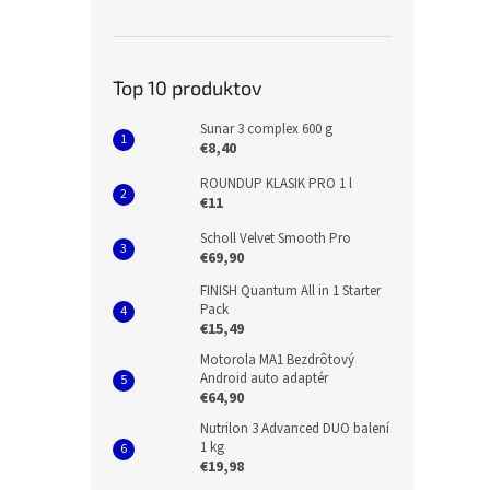
Top 10 produktov
Sunar 3 complex 600 g
€8,40
ROUNDUP KLASIK PRO 1 l
€11
Scholl Velvet Smooth Pro
€69,90
FINISH Quantum All in 1 Starter
Pack
€15,49
Motorola MA1 Bezdrôtový
Android auto adaptér
€64,90
Nutrilon 3 Advanced DUO balení
1 kg
€19,98