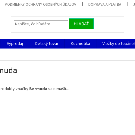
PODMIENKY OCHRANY OSOBNÝCH ÚDAJOV
DOPRAVA A PLATBA
HĽADAŤ
Výpredaj
Detský tovar
Kozmetika
Vložky do topáno
muda
produkty značky
Bermuda
sa nenašli...