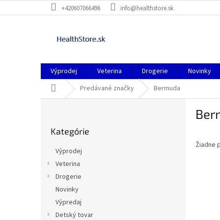
Prejsť
+420607066496
info@healthstore.sk
na
obsah
Výprodej
Veterina
Drogerie
Novinky
Domov
Predávané značky
Bermuda
B
Ber
o
Preskočiť
č
Kategórie
kategórie
n
Žiadne 
ý
Výprodej
p
Veterina
a
Drogerie
n
e
Novinky
l
Výpredaj
Detský tovar