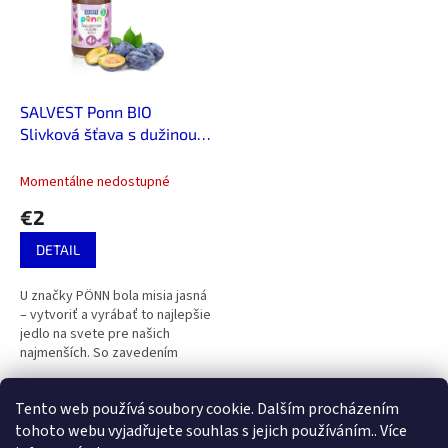
i
p
s
r
p
o
r
d
o
u
d
k
SALVEST Ponn BIO
u
t
Slivková šťava s dužinou
k
o
(240 ml)
t
v
Momentálne nedostupné
o
€2
v
DETAIL
U značky PÖNN bola misia jasná
– vytvoriť a vyrábať to najlepšie
jedlo na svete pre našich
najmenších. So zavedením
detských príkrmov a znížením
podielu mlieka klesá v...
1
položiek celkom
Tento web používá soubory cookie. Dalším procházením
O
v
tohoto webu vyjadřujete souhlas s jejich používáním.. Více
l