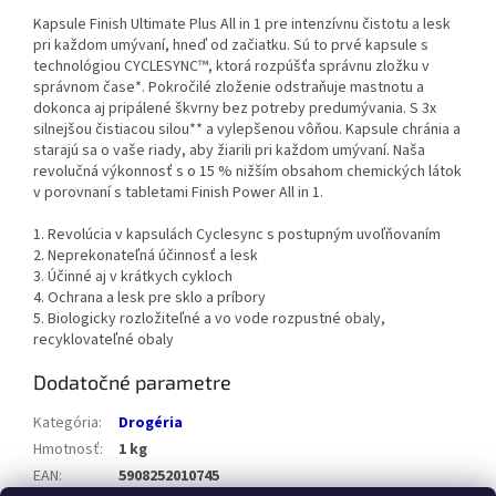
Kapsule Finish Ultimate Plus All in 1 pre intenzívnu čistotu a lesk
pri každom umývaní, hneď od začiatku. Sú to prvé kapsule s
technológiou CYCLESYNC™, ktorá rozpúšťa správnu zložku v
správnom čase*. Pokročilé zloženie odstraňuje mastnotu a
dokonca aj pripálené škvrny bez potreby predumývania. S 3x
silnejšou čistiacou silou** a vylepšenou vôňou. Kapsule chránia a
starajú sa o vaše riady, aby žiarili pri každom umývaní. Naša
revolučná výkonnosť s o 15 % nižším obsahom chemických látok
v porovnaní s tabletami Finish Power All in 1.
1. Revolúcia v kapsulách Cyclesync s postupným uvoľňovaním
2. Neprekonateľná účinnosť a lesk
3. Účinné aj v krátkych cykloch
4. Ochrana a lesk pre sklo a príbory
5. Biologicky rozložiteľné a vo vode rozpustné obaly,
recyklovateľné obaly
Dodatočné parametre
Kategória
:
Drogéria
Hmotnosť
:
1 kg
EAN
:
5908252010745