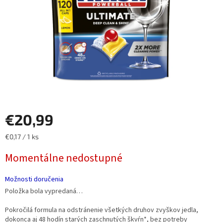
€20,99
Jednotková
€0,17 / 1 ks
cena:
Momentálne nedostupné
Možnosti doručenia
Položka bola vypredaná…
Pokročilá formula na odstránenie všetkých druhov zvyškov jedla,
dokonca aj 48 hodín starých zaschnutých škvŕn*, bez potreby