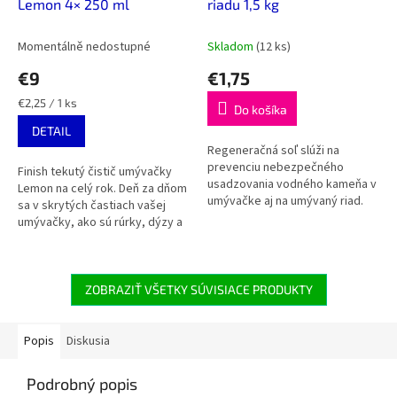
Lemon 4× 250 ml
riadu 1,5 kg
Momentálně nedostupné
Skladom
(12 ks)
€9
€1,75
Jednotková
€2,25 / 1 ks
Do košíka
cena:
DETAIL
Regeneračná soľ slúži na
prevenciu nebezpečného
Finish tekutý čistič umývačky
usadzovania vodného kameňa v
Lemon na celý rok. Deň za dňom
umývačke aj na umývaný riad.
sa v skrytých častiach vašej
Táto soľ bola špeciálne vyvinutá
umývačky, ako sú rúrky, dýzy a
výhradne pre použitie v
filter, môže usadzovať vodný
umývačkách...
kameň a nečistoty. To môže...
ZOBRAZIŤ VŠETKY SÚVISIACE PRODUKTY
Popis
Diskusia
Podrobný popis