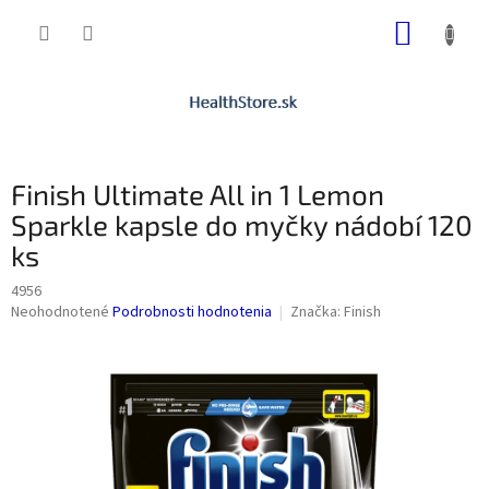
Prejsť
NÁKUP
na
obsah
KOŠÍK
Finish Ultimate All in 1 Lemon
Sparkle kapsle do myčky nádobí 120
ks
4956
Priemerné
Neohodnotené
Podrobnosti hodnotenia
Značka:
Finish
hodnotenie
produktu
je
0,0
z
5
hviezdičiek.