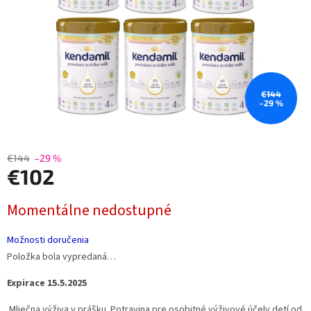
€144
–29 %
€144
–29 %
€102
Jednotková
Momentálne nedostupné
cena:
Možnosti doručenia
Položka bola vypredaná…
Expirace 15.5.2025
Mliečna výživa v prášku. Potravina pre osobitné výživové účely detí od