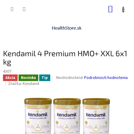
Prejsť
NÁKUP
na
obsah
KOŠÍK
Kendamil 4 Premium HMO+ XXL 6x1
kg
4307
Priemerné
Neohodnotené
Podrobnosti hodnotenia
Akcia
Novinka
Tip
hodnotenie
Značka:
Kendamil
produktu
je
0,0
z
5
hviezdičiek.