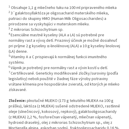
1
Obsahuje 1,1 g mliečneho tuku na 100 ml pripraveného mlieka
2
3´galaktosyllaktóza je oligosacharid materského mlieka,
patriaci do skupiny HMO (Human Milk Oligosaccharides) a
prirodzene sa vyskytujúci v materskom mlieku.
3
Z mikrorias Schizochytrium sp.
4
Esenciálne mastné kyseliny (ALA a LA) sú potrebné pre
normálny rast a vývoj detí. Priaznivý účinok je možné dosiahnuť
pri príjme 2 g kyseliny α-linolénovej (ALA) a 10 g kyseliny linolovej
(LA) denne.
5
Vitamíny A a C prispievajú k normálnej funkcii imunitného
systému.
6
Vápnik je potrebný pre normálny rast a vývin kostí u detí.
7
Certifikované. Geneticky modifikované zložky/suroviny (podľa
legislatívy) neboli použité v žiadnej fáze výroby potraviny
vrátane kŕmenia pre hospodárske zvieratá, od ktorých je mlieko
získavané.
Zloženie:
plnotučné MLIEKO (173 g tekutého MLIEKA na 100 g
prášku), laktóza (z MLIEKA) sušené odstredené MLIEKO, rastlinné
oleje (slnečnicový, kokosový, repkový), galaktooligosacharidy
(z MLIEKA) 2,2 %, fosforečnan vápenatý, mliečnan vápenatý,
hydroxid draselný, olej z mikrorias Schizochytrium sp., olej z
Mortierella alpina, askorban sodný, fruktooligosacharidy 0,16 %,