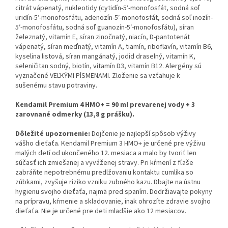
citrát vápenatý, nukleotidy (cytidín-5′-monofosfát, sodná soľ
uridín-5′-monofosfátu, adenozín-5′-monofosfát, sodná soľ inozín-
5′-monofosfátu, sodná soľ guanozín-5′-monofosfátu), síran
železnatý, vitamín E, síran zinočnatý, niacín, D-pantotenát
vápenatý, síran meďnatý, vitamín A, tiamín, riboflavín, vitamín B6,
kyselina listová, síran mangánatý, jodid draselný, vitamín K,
seleničitan sodný, biotín, vitamín D3, vitamín B12. Alergény sú
vyznačené VEĽKÝMI PÍSMENAMI. Zloženie sa vzťahuje k
sušenému stavu potraviny.
Kendamil Premium 4 HMO+ = 90 ml prevarenej vody + 3
zarovnané odmerky (13,8 g prášku).
Dôležité upozornenie:
Dojčenie je najlepší spôsob výživy
vášho dieťaťa. Kendamil Premium 3 HMO+ je určené pre výživu
malých detí od ukončeného 12. mesiaca a malo by tvoriť len
súčasť ich zmiešanej a vyváženej stravy. Pri kŕmení z fľaše
zabráňte nepotrebnému predlžovaniu kontaktu cumlíka so
zúbkami, zvyšuje riziko vzniku zubného kazu. Dbajte na ústnu
hygienu svojho dieťaťa, najmä pred spaním. Dodržiavajte pokyny
na prípravu, kŕmenie a skladovanie, inak ohrozíte zdravie svojho
dieťaťa. Nie je určené pre deti mladšie ako 12 mesiacov.