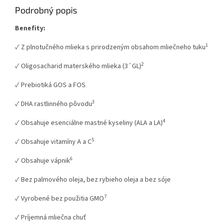
Podrobný popis
Benefity:
1
✓ Z plnotučného mlieka s prirodzeným obsahom mliečneho tuku
2
✓ Oligosacharid materského mlieka (3´GL)
✓ Prebiotiká GOS a FOS
3
✓ DHA rastlinného pôvodu
4
✓ Obsahuje esenciálne mastné kyseliny (ALA a LA)
5
✓ Obsahuje vitamíny A a C
6
✓ Obsahuje vápnik
✓ Bez palmového oleja, bez rybieho oleja a bez sóje
7
✓ Vyrobené bez použitia GMO
✓ Príjemná mliečna chuť