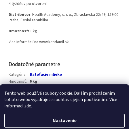
4 týždňov po otvorení.
Distribútor
: Health Academy, s. r. o., Zbraslavská 22/49, 159 00
Praha, Česká republika.
Hmotnosť:
1 kg.
Viac informácií na www.kendamil.sk
Dodatočné parametre
Kategória
:
Batoľacie mlieko
Hmotnosť
:
6 kg
Položka bola vypredaná…
Tento web používá soubory cookie. Dalším procházením
tohoto webu vyjadřujete souhlas s jejich používáním.. Více
Z
informací
zde
.
á
Vytvoril Shoptet
p
Nastavenie
ä