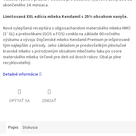
ukončeného 24. mesiaca.
Limitovaná XXL edícia mlieka Kendamil s 25% obsahom navyše.
Nová vylepšená receptúra s oligosacharidom materského mlieka HMO
(3´GL) a prebiotikami (GOS a FOS) vznikla na základe 60-ročného
výskumu a vývoja. Dojčenské mlieko Kendamil Premium je inšpirované
tým najlepším z prírody. Jeho základom je predovšetkým plnotučné
kravské mlieko s prirodzeným obsahom mliečneho tuku po vzore
materského mlieka. Určené pre deti od dvoch rokov. Obal je plne
recyklovateľný.
Detailné informácie
OPÝTAŤ SA
ZDIEĽAŤ
Popis
Diskusia