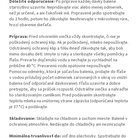
Dôležité odporučenie:
Po príprave každej dávky balene
starostlivo uzavrite. Nepridávajte viac alebo menej odmeriek,
než je určené, a ani čokoľvek iné. Pripravené jedlo spotrebujte
do 2 hodín, potom ho zlikvidujte. Neohrievajte v mikrovlnnej rúre,
hrozí obarenie dieťaťa.
Príprava:
Pred otvorením viečka vždy skontrolujte, či nie je
poškodený ochranný klip. Ak je poškodený, mlieko nepoužívajte.
Odstránený ochranný klip a fóliu ihneď zlikvidujte tak, aby boli
mimo dosahu detí. Umyte si ruky a sterilizujte všetky pomôcky a
fľašu. Prevarte dojčenskú vodu a nechajte ju vychladnúť na
približne 40 °C. Prevarenú vodu opätovne nepoužívajte.
Pomocou odmerky, ktorá je súčasťou balenia, pridajte do fľaše
s vodou príslušný počet odmeriek zarovnaných o okraj vo vnútri
balenia (viď odporúčané dávkovanie). Fľašu uzavrite a dobre
pretrepte, aby sa prášok rozpustil. Odstráňte viečko a nahraďte
ho sterilizovaným cumlíkom. Pred podávaním skontrolujte
teplotu mlieka na vnútornej strane zápästia (odporúčaná teplota
je 37 °C) a podávajte.
Skladovanie:
Skladujte na chladnom a suchom mieste. Balené v
ochrannej atmosfére. Nedávajte do chladničky ani nezmrazujte.
Minimálna trvanlivosť do:
viď dno plechovky. Spotrebujte do