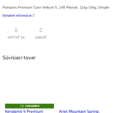
Pampers Premium Care Veľkosť 5, 148 Plienok, 11kg-16kg, Dvojité 
Detailné informácie
OPÝTAŤ SA
ZDIEĽAŤ
Súvisiaci tovar
ZADARMO
Z
A
Kendamil 4 Premium
Ariel Mountain Spring,
D