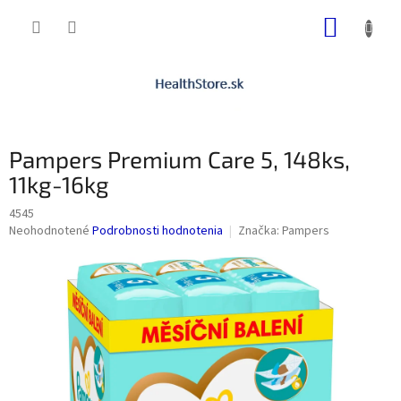
Prejsť
NÁKUP
na
obsah
KOŠÍK
Pampers Premium Care 5, 148ks,
11kg-16kg
4545
Priemerné
Neohodnotené
Podrobnosti hodnotenia
Značka:
Pampers
hodnotenie
produktu
je
0,0
z
5
hviezdičiek.