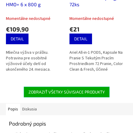
HMO+ 6 x 800 g
72ks
A
R
M
O
Momentálne nedostupné
Momentálne nedostupné
€109,90
€21
DETAIL
DETAIL
Mliečna výživa v prášku.
Ariel All-in-1 PODS, Kapsule Na
Potravina pre osobitné
Pranie S Tekutým Pracím
výživové účely detí od
Prostriedkom 72 Pranie, Color
ukončeného 24. mesiaca.
Clean & Fresh, Účinné
Odstránenie Škvŕn I Pri Nižších
Teplotách Prania.
ZOBRAZIŤ VŠETKY SÚVISIACE PRODUKTY
Popis
Diskusia
Podrobný popis