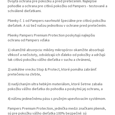
Dvojitá ochrana pre pokožku a pred pretečením. Najlepšie
pohodlie a ochrana pre citlivú pokožku od Pampers - testované a
schválené dieťatkami.
Plienky č. 1 od Pampers navrhnuté špeciálne pre citlivú pokožku
dieťatiek. A sú tiež našou jednotkou v ochrane pred pretečením.
Plienky Pampers Premium Protection poskytujú najlepšiu
ochranu od Pampers vďaka
1) okamžité absorpciu: milióny mikropórov okamžite absorbujú
vlhkosť a nečistoty, odvádzajú ich ďaleko od pokožky a udržujú
tak citlivú pokožku vášho dieťatka v suchu a chránenú,
2) unikátne vrecku Stop & Protect, ktoré pomáha zabrániť
pretečeniu na chrbte,
3) nadýchaným ultra hebkým materiálom, ktoré šetrne zabalia
pokožku vášho dieťatka do pohodlia a poskytnú jej ochranu, a
4) nášmu jedinečnému pásu s pružným upevňovacím systémom.
Pampers Premium Protection, jednička medzi značkami plienok,
sú pre pokožku vášho dieťatka 100% bezpečné: sú