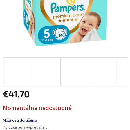
€41,70
Jednotková
Momentálne nedostupné
cena:
Možnosti doručenia
Položka bola vypredaná…